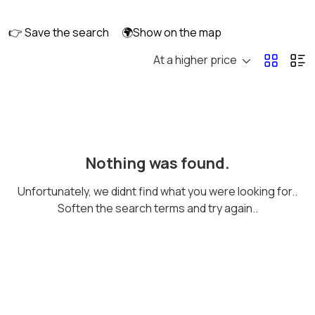
👉 Save the search
🌍Show on the map
At a higher price
Оргтехника и
Сетевое
расходники
оборудование
Мультимедиа
Накопители данных и
Nothing was found.
картридеры
Unfortunately, we didnt find what you were looking for..
Soften the search terms and try again..
Программное
Рули, джойстики,
обеспечение
геймпады
Комплектующие и
Аксессуары