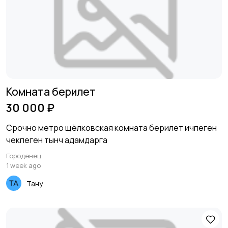
Комната берилет
30 000 ₽
Срочно метро щёлковская комната берилет ичпеген
чекпеген тынч адамдарга
Городенец
1 week ago
Тану