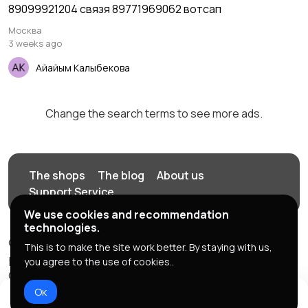
89099921204 связя 89771969062 вотсап
Москва
3 weeks ago
Айайым Калыбекова
Change the search terms to see more ads.
The shops
The blog
About us
Support Service
We use cookies and recommendation
technologies.
© 2026 yntymak.ru сайт объявлений жумуш квартира
This is to make the site work better. By staying with us,
работа подработка
you agree to the use of cookies..
ООО "SekasGroup", ОГРН: 111222333444
Ок
Service Rules
Privacy policy