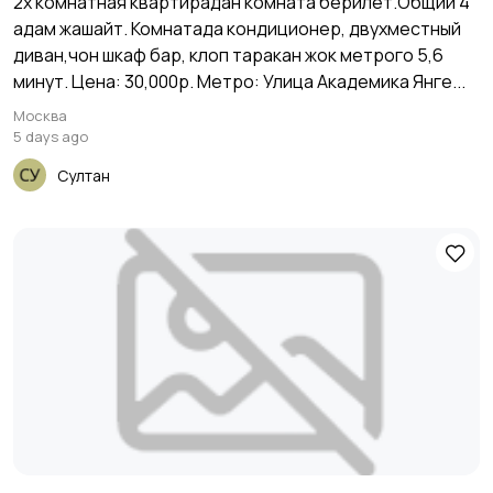
2х комнатная квартирадан комната берилет.Общий 4
адам жашайт. Комнатада кондиционер, двухместный
диван,чон шкаф бар, клоп таракан жок метрого 5,6
минут. Цена: 30,000р. Метро: Улица Академика Янге...
Москва
5 days ago
Султан