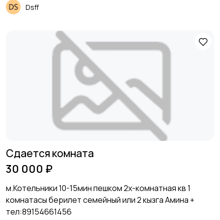
Dsff
Сдается комната
30 000 ₽
м.Котельники 10-15мин пешком 2х-комнатная кв 1
комнатасы берилет семейный или 2 кызга Амина +
тел:89154661456