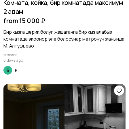
Комната, койка, бир комнатада максимум
2 адам
from 15 000 ₽
Бир кызга шерик болуп жашаганга бир кыз алабыз
комнатада экоонор эле болосунар метронун жанында
М. Алтуфьево
Москва
6 days ago
Б