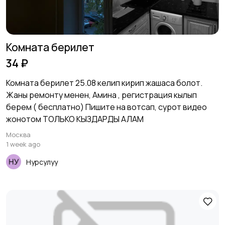
Комната берилет
34 ₽
Комната берилет 25.08 келип кирип жашаса болот.
Жаны ремонту менен, Амина , регистрация кылып
берем ( бесплатно) Пишите на вотсап, сурот видео
жонотом ТОЛЬКО КЫЗДАРДЫ АЛАМ
Москва
1 week ago
Нурсулуу