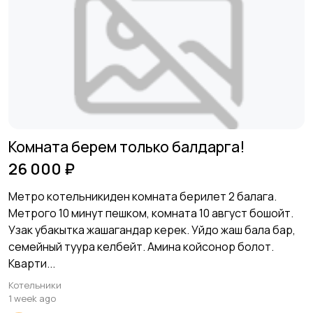
Комната берем только балдарга!
26 000 ₽
Метро котельникиден комната берилет 2 балага.
Метрого 10 минут пешком, комната 10 август бошойт.
Узак убакытка жашагандар керек. Уйдо жаш бала бар,
семейный туура келбейт. Амина койсонор болот.
Кварти...
Котельники
1 week ago