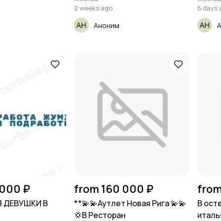
2 weeks ago
6 days 
Аноним
 000 ₽
from 160 000 ₽
from
Я ДЕВУШКИ В
**💫💫Аутлет Новая Рига 💫💫
В ост
💢В Ресторан
италь