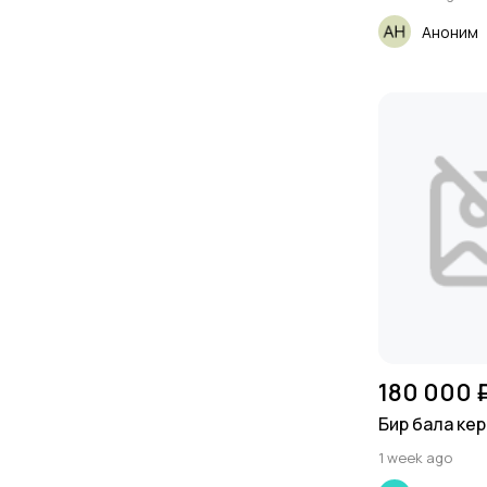
Аноним
180 000 
Бир бала кер
1 week ago