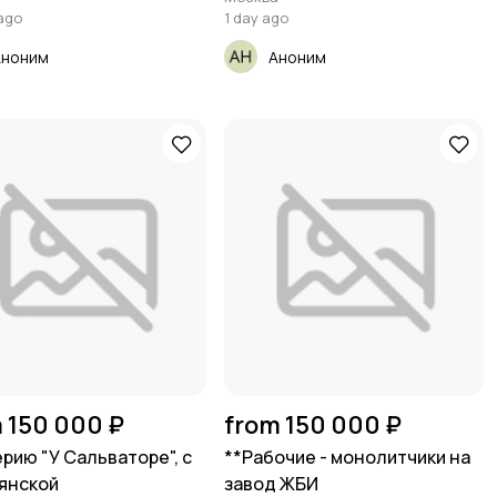
ago
1 day ago
Аноним
Аноним
 150 000 ₽
from 150 000 ₽
ерию "У Сальваторе", с
**Рабочие - монолитчики на
янской
завод ЖБИ