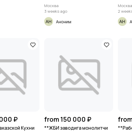
Москва
Москв
3 weeks ago
2 week
Аноним
 000 ₽
from 150 000 ₽
from
вказской Кухни
**ЖБИ заводига монолитчи
**Раб