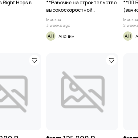
 Right Hops в
**Рабочие на строительство
**👉🏾
высокоскоростной
(зачи
железнодорожной
Москва
Москв
магистрали
3 weeks ago
2 week
Аноним