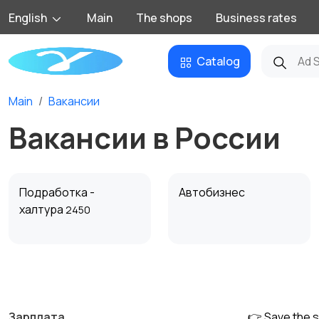
English
Main
The shops
Business rates
Catalog
Main
Вакансии
Вакансии в России
Подработка -
Автобизнес
халтура
2450
Добыча сырья,
Домашний персонал
энергетика
Зарплата
👉 Save the 