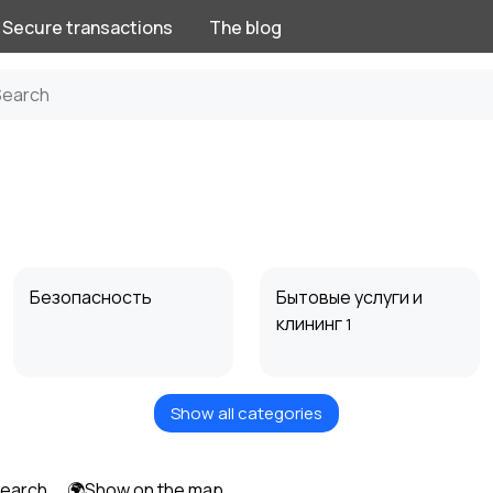
Secure transactions
The blog
Безопасность
Бытовые услуги и
клининг
1
Show all categories
Издательства и СМИ
Информационные
технологии
search
🌍Show on the map