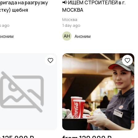
 Бригада на разгрузку
📢 ИЩЕМ СТРОИТЕЛЕЙ в г.
стку) щебня
МОСКВА
а
Москва
s ago
1 day ago
Аноним
Аноним