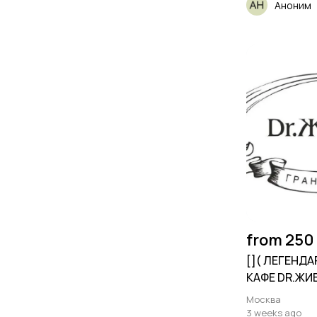
Аноним
from 250
[​]( ЛЕГЕНД
КАФЕ DR.ЖИ
ПРИГЛАШАЕ
Москва
3 weeks ago