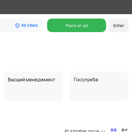
All cities
Place an ad
Enter
Высший менеджмент
Госслужба
Искусство и
Магазины
развлечения
At a higher price