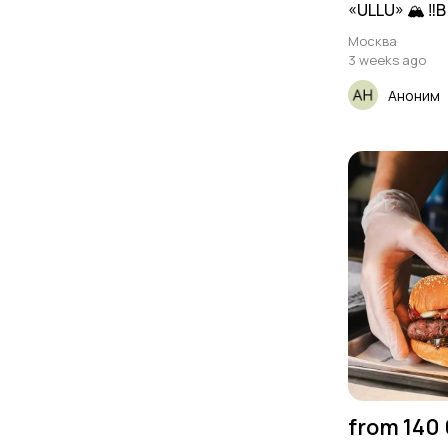
«ULLU» 🏔️ ‼️В
Москва
3 weeks ago
Аноним
from 140