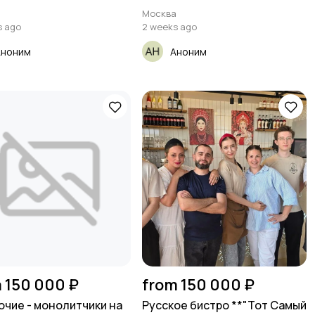
а
Москва
s ago
2 weeks ago
Аноним
Аноним
 150 000 ₽
from 150 000 ₽
очие - монолитчики на
Русское бистро **"Тот Самый