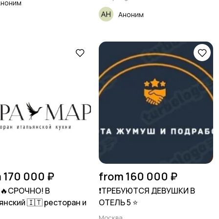
Аноним
Аноним
 170 000 ₽
from 160 000 ₽
🔥СРОЧНО! В
❗️ТРЕБУЮТСЯ ДЕВУШКИ В
янский 🇮🇹 ресторан и
ОТЕЛЬ 5 ⭐️
а
Москва