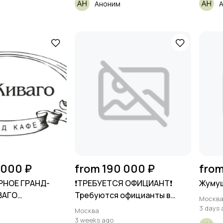
Аноним
 000 ₽
from 190 000 ₽
from
АРНОЕ ГРАНД-
❗️ТРЕБУЕТСЯ ОФИЦИАНТ❗️
Жумуш
ВАГО
Требуются официанты в
Москв
Т
премиум
3 days 
Москва
3 weeks ago