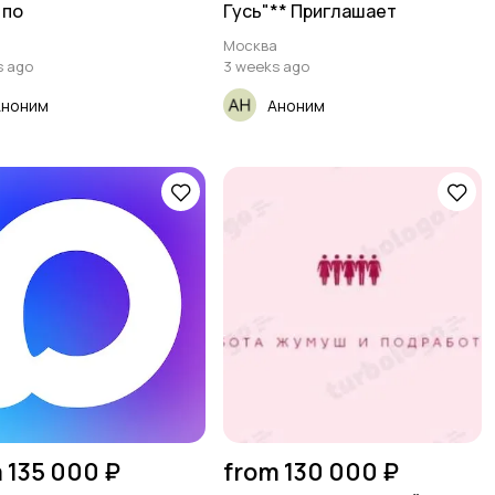
 по
Гусь"** Приглашает
а
Москва
s ago
3 weeks ago
Аноним
Аноним
 135 000 ₽
from 130 000 ₽