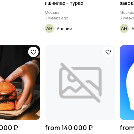
ишчилар – турар
завод
Москва
Москв
3 weeks ago
3 week
Аноним
 000 ₽
from 140 000 ₽
from