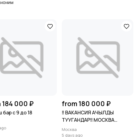
Аноним
 184 000 ₽
from 180 000 ₽
 бар с 9 до 18
‼️ ВАКАНСИЯ АЧЫЛДЫ
ТУУГАНДАР‼️ МОСКВА
а
ШААРЫНА
ago
Москва
5 days ago