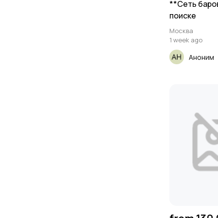
**Сеть баров
поиске
Москва
1 week ago
Аноним