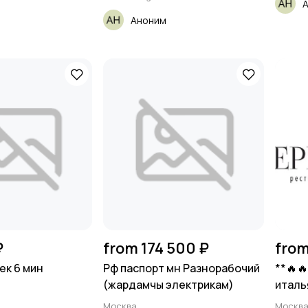
Аноним
₽
from 174 500 ₽
from
ек 6 мин
Рф паспорт мн Разнорабочий
**🔥
(жардамчы электрикам)
италь
Москва
Москв