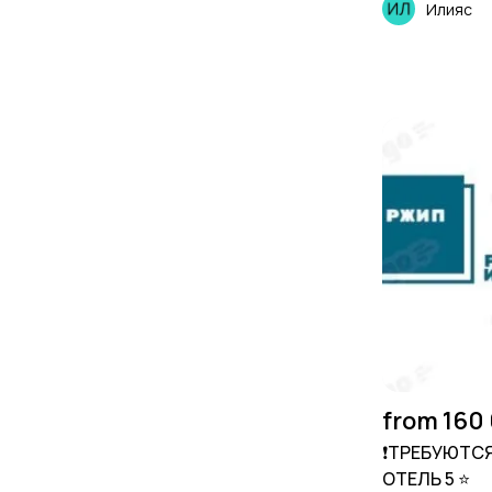
Илияс
from 160
❗️ТРЕБУЮТС
ОТЕЛЬ 5 ⭐️