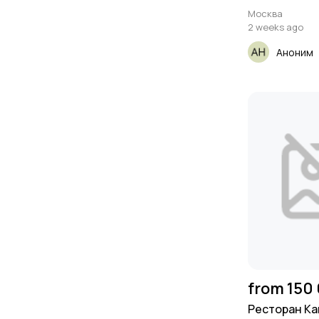
Москва
2 weeks ago
Аноним
from 150
Ресторан Ка