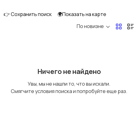
смешивание
техника
👉 Сохранить поиск
🌍Показать на карте
По новизне
Кулеры и фильтры для
Плиты и духовые
воды
шкафы
Посудомоечные
Приготовление еды
Ничего не найдено
машины
Увы, мы не нашли то, что вы искали.
Смягчите условия поиска и попробуйте еще раз.
Приготовление
Пылесосы и
напитков
пароочистители
Стиральные машины
Утюги и уход за