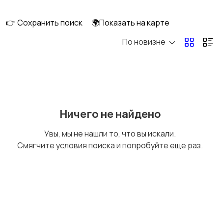
интерьера
👉 Сохранить поиск
🌍Показать на карте
По новизне
Аксессуары
Оформление
праздников
Канцелярия
Посуда
Ничего не найдено
Увы, мы не нашли то, что вы искали.
Смягчите условия поиска и попробуйте еще раз.
Другое