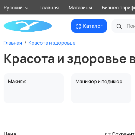
Русский
Главная
Магазины
Бизнес тариф
Каталог
Главная
Красота и здоровье
Красота и здоровье 
Макияж
Маникюр и педикюр
Уход за кожей
Фены и укладка
Цена
👉 Сохранит