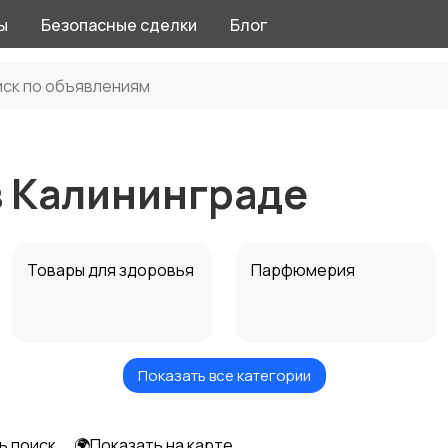
ы
Безопасные сделки
Блог
в Калининграде
Товары для здоровья
Парфюмерия
Показать все категории
Тату и татуаж
Солярии и загар
ь поиск
🌍Показать на карте