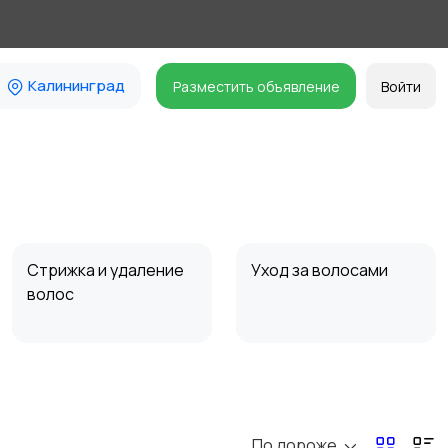
Калининград
Разместить объявление
Войти
Стрижка и удаление
Уход за волосами
волос
Средства для
Другое
гигиены
По дороже