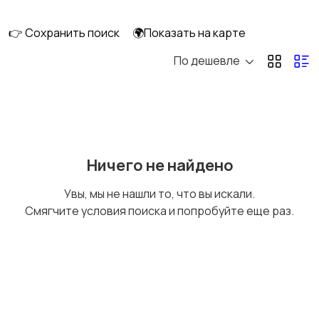
длительно
👉 Сохранить поиск
🌍Показать на карте
По дешевле
Аренда комнаты
Аренда дома
длительно
длительно
Аренда квартиры
Аренда комнаты
Ничего не найдено
посуточно
посуточно
Увы, мы не нашли то, что вы искали.
Смягчите условия поиска и попробуйте еще раз.
Аренда дома
Коммерческая
посуточно
недвижимость
Прочие строения
Продажа квартиры