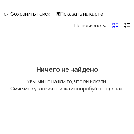
👉 Сохранить поиск
🌍Показать на карте
По новизне
Рыбки
С/х животные
Другие животные
Товары для животных
Ничего не найдено
Увы, мы не нашли то, что вы искали.
Смягчите условия поиска и попробуйте еще раз.
Аквариумистика