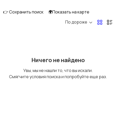
👉 Сохранить поиск
🌍Показать на карте
По дороже
Рыбки
С/х животные
Другие животные
Товары для животных
Ничего не найдено
Увы, мы не нашли то, что вы искали.
Смягчите условия поиска и попробуйте еще раз.
Аквариумистика