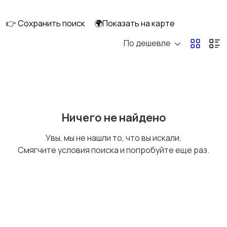
👉 Сохранить поиск
🌍Показать на карте
По дешевле
Бытовая химия
Оформление
интерьера
Охрана и
Подставки и тумбы
Ничего не найдено
сигнализации
Увы, мы не нашли то, что вы искали.
Смягчите условия поиска и попробуйте еще раз.
Посуда
Растения и семена
Сад и огород
Садовая мебель