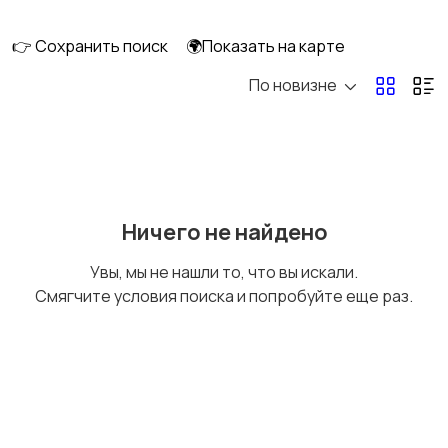
👉 Сохранить поиск
🌍Показать на карте
По новизне
Оргтехника и
Сетевое
расходники
оборудование
Мультимедиа
Накопители данных и
Ничего не найдено
картридеры
Увы, мы не нашли то, что вы искали.
Смягчите условия поиска и попробуйте еще раз.
Программное
Рули, джойстики,
обеспечение
геймпады
Комплектующие и
Аксессуары