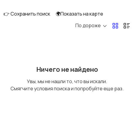
👉 Сохранить поиск
🌍Показать на карте
По дороже
Кормление и питание
Купание
Обустройство
Подгузники и горшки
Ничего не найдено
детской
Увы, мы не нашли то, что вы искали.
Смягчите условия поиска и попробуйте еще раз.
Радио- и видеоняни
Товары для мам
Товары для учебы
Другое