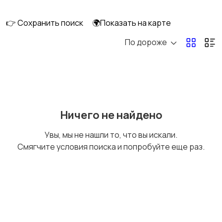
👉 Сохранить поиск
🌍Показать на карте
По дороже
Бытовая химия
Оформление
интерьера
Охрана и
Подставки и тумбы
Ничего не найдено
сигнализации
Увы, мы не нашли то, что вы искали.
Смягчите условия поиска и попробуйте еще раз.
Посуда
Растения и семена
Сад и огород
Садовая мебель