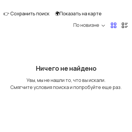
смешивание
техника
👉 Сохранить поиск
🌍Показать на карте
По новизне
Кулеры и фильтры для
Плиты и духовые
воды
шкафы
Посудомоечные
Приготовление еды
Ничего не найдено
машины
Увы, мы не нашли то, что вы искали.
Смягчите условия поиска и попробуйте еще раз.
Приготовление
Пылесосы и
напитков
пароочистители
Стиральные машины
Утюги и уход за