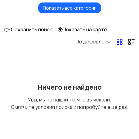
Показать все категории
Измерительные
Окна
инструменты
👉 Сохранить поиск
🌍Показать на карте
По дешевле
Отопление и
Потолки
вентиляция
Ручные инструменты
Сантехника и
Ничего не найдено
водоснабжение
Увы, мы не нашли то, что вы искали.
Смягчите условия поиска и попробуйте еще раз.
Стройматериалы
Электрика