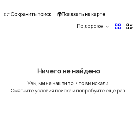
👉 Сохранить поиск
🌍Показать на карте
По дороже
Домашняя одежда
Комбинезоны
Купальники
Нижнее белье
Ничего не найдено
Увы, мы не нашли то, что вы искали.
Смягчите условия поиска и попробуйте еще раз.
Обувь
Пиджаки и костюмы
Платья и юбки
Свитеры и толстовки