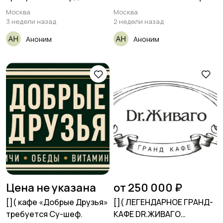
уборка
Москва
Москва
3 недели назад
2 недели назад
Аноним
Аноним
Цена не указана
от 250 000 ₽
[​]( кафе «Добрые Друзья»
[​]( ЛЕГЕНДАРНОЕ ГРАНД-
требуется Су-шеф.
КАФЕ DR.ЖИВАГО