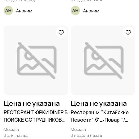
Аноним
Аноним
Цена не указана
Цена не указана
РЕСТОРАН ТЮРКИ DINER В
Ресторан 🥢 "Китайские
ПОИСКЕ СОТРУДНИКОВ🔥
Новости" 🧑‍🍳Повар Г/
🔥🔥
Ц-5200₽
Москва
Москва
3 дня назад
3 недели назад