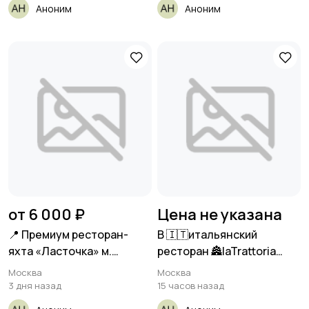
Аноним
Аноним
от 6 000 ₽
Цена не указана
📍 Премиум ресторан-
В 🇮🇹итальянский
яхта «Ласточка» м.
ресторан 🏯laTrattoria
Воробьёвы
Метро Технопарк
Москва
Москва
3 дня назад
15 часов назад