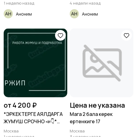
1 неделю назад
4 недели назад
Аноним
Аноним
от 4 200 ₽
Цена не указана
*ЭРКЕКТЕРГЕ АЯЛДАРГА
Мага 2 бала керек
ЖУМУШ СРОЧНО 📣👇*
ертенкиге 17
Московская
Москва
Москва
1 неделю назад
3 недели назад