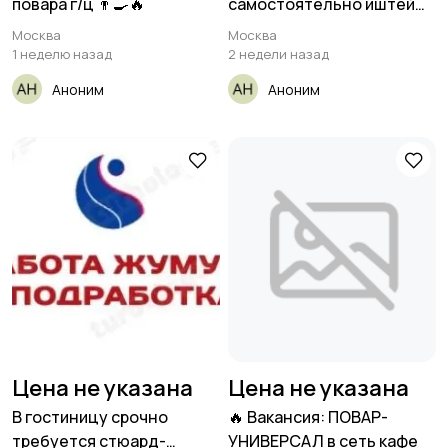
повара г/ц 👨‍🍳🔥
самостоятельно иштей
алган,
Москва
Москва
1 неделю назад
2 недели назад
Аноним
Аноним
Цена не указана
Цена не указана
В гостиницу срочно
🔥 Вакансия: ПОВАР-
требуется стюард-
УНИВЕРСАЛ в сеть кафе