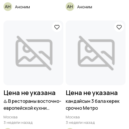
Аноним
Аноним
Цена не указана
Цена не указана
♨️ В рестораны восточно-
кандайсын 3 бала керек
европейской кухни
срочно Метро
требуются:
Москва
Москва
3 недели назад
3 недели назад