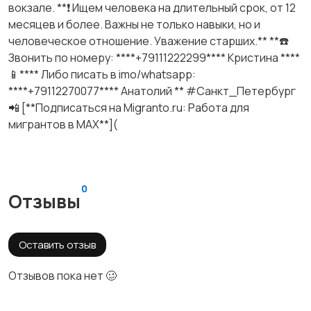
вокзале. **❗️ Ищем человека на длительный срок, от 12
месяцев и более. Важны не только навыки, но и
человеческое отношение. Уважение старших.** **☎️
Звонить по номеру: ****+79111222299**** Кристина ****
📱**** Либо писать в imo/whatsapp:
****+79112270077**** Анатолий ** #Санкт_Петербург
📲 [**Подписаться на Migranto.ru: Работа для
мигрантов в MAX**](
0
Отзывы
Оставить отзыв
Отзывов пока нет 🥴