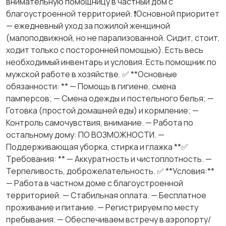
внимательную помощницу в частный дом с
благоустроенной территорией. ❗️Основной приоритет
— ежедневный уход за пожилой женщиной
(малоподвижной, но не парализованной. Сидит, стоит,
ходит только с посторонней помощью). Есть весь
необходимый инвентарь и условия. Есть помощник по
мужской работе в хозяйстве. ✅ **Основные
обязанности: ** — Помощь в гигиене, смена
памперсов; — Смена одежды и постельного белья; —
Готовка (простой домашней еды) и кормление; —
Контроль самочувствия, внимание. — Работа по
остальному дому: ПО ВОЗМОЖНОСТИ. —
Поддерживающая уборка, стирка и глажка **✅
Требования: ** — Аккуратность и чистоплотность. —
Терпеливость, доброжелательность. ✅ **Условия:**
— Работа в частном доме с благоустроенной
территорией. — Стабильная оплата. — Бесплатное
проживание и питание. — Регистрируем по месту
пребывания. — Обеспечиваем встречу в аэропорту/