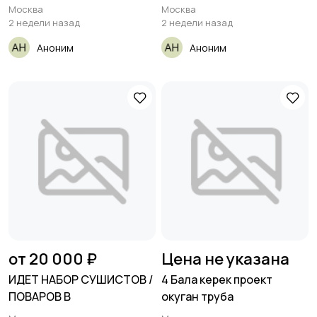
ПРИГЛАШАЕТ
Москва
Москва
2 недели назад
2 недели назад
Аноним
Аноним
от 20 000 ₽
Цена не указана
ИДЕТ НАБОР СУШИСТОВ /
4 Бала керек проект
ПОВАРОВ В
окуган труба