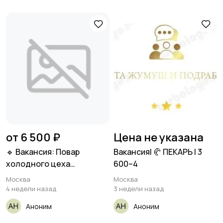
от 6 500 ₽
Цена не указана
🔹 Вакансия: Повар
Вакансия| 🥐 ПЕКАРЬ | 3
холодного цеха
600–4
(премиум-ресторан
Москва
Москва
4 недели назад
3 недели назад
Аноним
Аноним