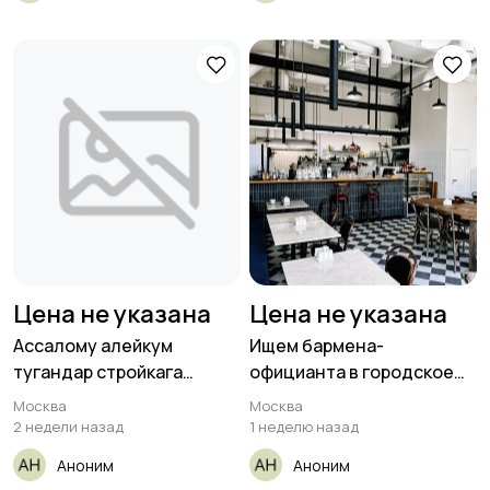
Цена не указана
Цена не указана
Ассалому алейкум
Ищем бармена-
тугандар стройкага
официанта в городское
иштегени разнорабочий
кафе «&
Москва
Москва
2 недели назад
1 неделю назад
Аноним
Аноним