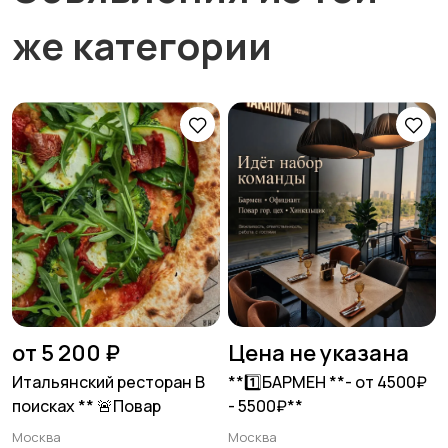
же категории
от 5 200 ₽
Цена не указана
Итальянский ресторан В
**1️⃣БАРМЕН **- от 4500₽
поисках ** 🚨Повар
- 5500₽**
Москва
Москва