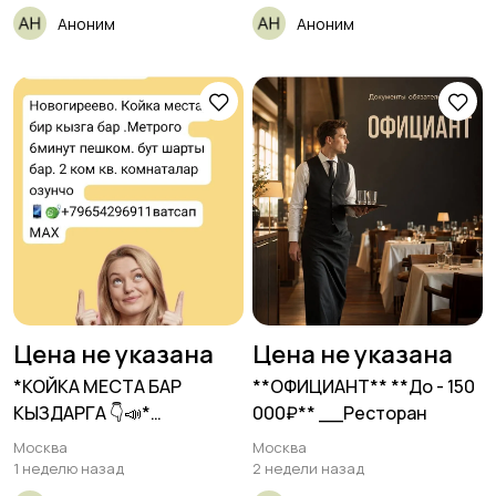
Аноним
Аноним
Цена не указана
Цена не указана
*КОЙКА МЕСТА БАР
**ОФИЦИАНТ** **До - 150
КЫЗДАРГА 👇📣*
000₽** __Ресторан
Новогиреево.
Москва
Москва
1 неделю назад
2 недели назад