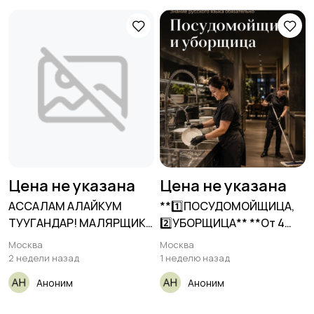
Цена не указана
Цена не указана
АССАЛАМ АЛАЙКУМ
**1️⃣ПОСУДОМОЙЩИЦА,
ТУУГАНДАР! МАЛЯРЩИКИ
2️⃣УБОРЩИЦА** **От 4
ШПАКЛЕВКА КРАСКА!!!
200₽/смена +
Москва
Москва
2 недели назад
1 неделю назад
Аноним
Аноним