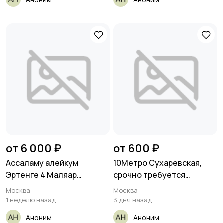
от 6 000 ₽
от 600 ₽
Ассаламу алейкум
10Метро Сухаревская,
Эртенге 4 Маляар
срочно требуется
усталар
плотники
Москва
Москва
гипсокартонщики
1 неделю назад
3 дня назад
Аноним
Аноним