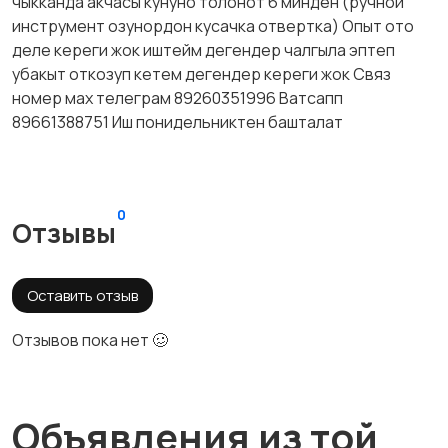
чыкканда акчасы кунуно толонот 6 минден (ручной
инструмент озунордон кусачка отвертка) Опыт ото
деле кереги жок иштейм дегендер чалгыла эптеп
убакыт откозуп кетем дегендер кереги жок Связ
номер мах телеграм 89260351996 Ватсапп
89661388751 Иш понидельниктен башталат
0
Отзывы
Оставить отзыв
Отзывов пока нет 🥴
Объявления из той