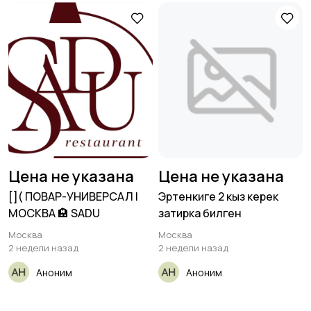
Цена не указана
Цена не указана
[​]( ПОВАР-УНИВЕРСАЛ |
Эртенкиге 2 кыз керек
МОСКВА 🏨 SADU
затирка билген
Москва
Москва
2 недели назад
2 недели назад
Аноним
Аноним