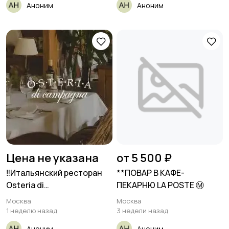
Аноним
Аноним
Цена не указана
от 5 500 ₽
‼️Итальянский ресторан
**ПОВАР В КАФЕ-
Osteria di
ПЕКАРНЮ LA POSTE Ⓜ️
Campagna(Жуковка)
Москва
Москва
приглашает:
1 неделю назад
3 недели назад
Аноним
Аноним