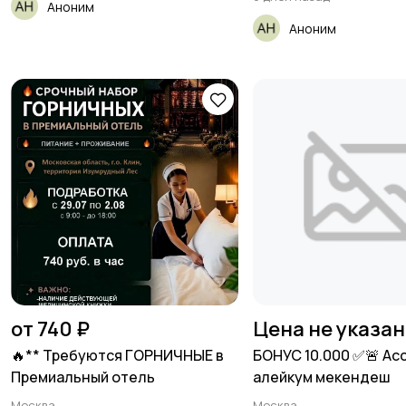
Аноним
Аноним
от 740 ₽
Цена не указа
🔥** Требуются ГОРНИЧНЫЕ в
БОНУС 10.000 ✅🚨 Ас
Премиальный отель
алейкум мекендеш
Москва
Москва