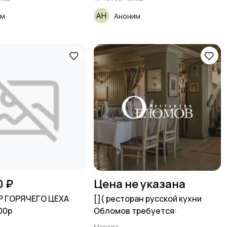
им
Аноним
0 ₽
Цена не указана
АР ГОРЯЧЕГО ЦЕХА
[​]( ресторан русской кухни
00р
Обломов требуется:
Москва