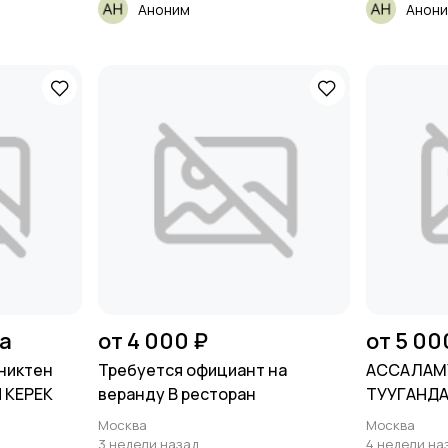
Аноним
Анон
на
от 4 000 ₽
от 5 00
никтен
Требуется официант на
АССАЛАМ
 КЕРЕК
веранду В ресторан
ТУУГАНДА
Москва
Москва
3 недели назад
4 недели на