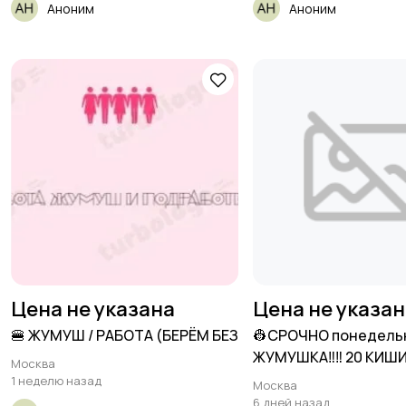
Аноним
Аноним
Цена не указана
Цена не указа
🍔 ЖУМУШ / РАБОТА (БЕРЁМ БЕЗ
👷СРОЧНО понедель
ЖУМУШКА‼‼ 20 КИШИ
Москва
1 неделю назад
Москва
6 дней назад