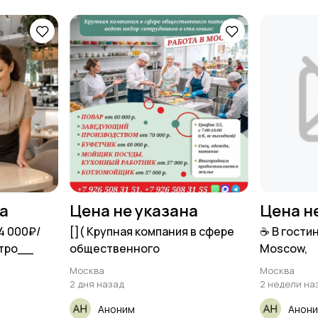
на
Цена не указана
Цена н
4 000₽/
[​]( Крупная компания в сфере
☕ В гости
стро__
общественного
Moscow,
Москва
Москва
2 дня назад
2 недели на
Аноним
Анон