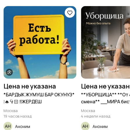
Цена не указана
Цена не указа
*БАРДЫК ЖУМУШ БАР ОКУНУЗ*
**УБОРЩИЦА** **От 
❕🔥👇🏻 ‼️ЖЕРДЕШ
смена** __МИРА би
Москва
Москва
19 часов назад
4 недели назад
Аноним
Аноним