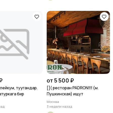
₽
от 5 500 ₽
лейкум, туугандар.
[​]( ресторан PADRON‼️‼️ (м.
туркага бир
Пушкинская) ищут
Москва
зад
3 недели назад