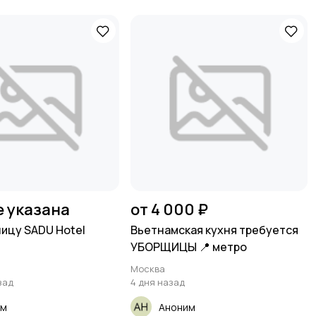
е указана
от 4 000 ₽
ницу SADU Hotel
Вьетнамская кухня требуется
УБОРЩИЦЫ 📍 метро
Москва
зад
4 дня назад
им
Аноним