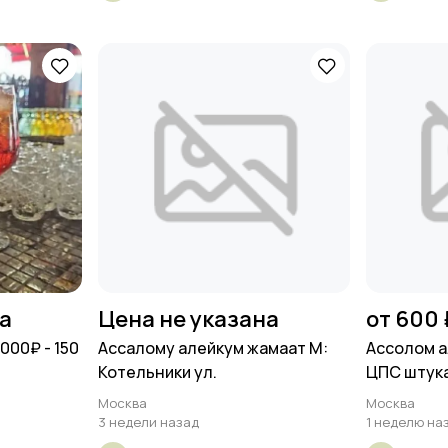
на
Цена не указана
от 600 
000₽ - 150
Ассалому алейкум жамаат М:
Ассолом а
Котельники ул.
ЦПС штука
Москва
Москва
3 недели назад
1 неделю на