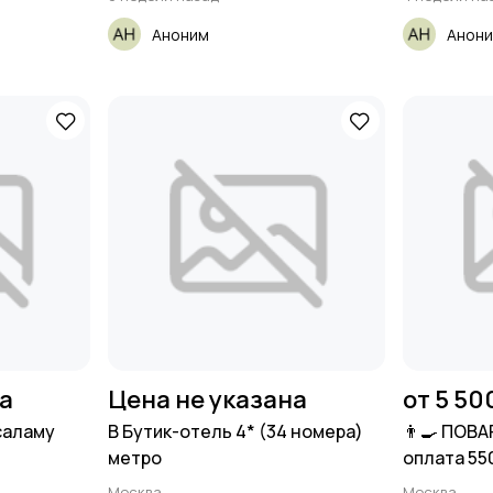
Аноним
Анон
на
Цена не указана
от 5 50
саламу
В Бутик-отель 4* (34 номера)
👨‍🍳 ПОВ
метро
оплата 55
Москва
Москва