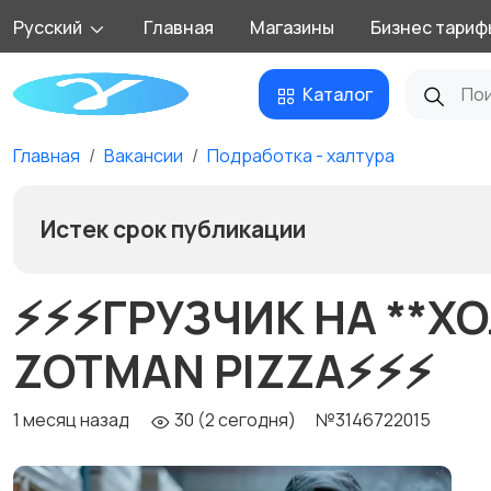
Русский
Главная
Магазины
Бизнес тариф
Каталог
Главная
Вакансии
Подработка - халтура
Истек срок публикации
⚡️⚡️⚡️ГРУЗЧИК НА *
ZOTMAN PIZZA⚡️⚡️⚡️
1 месяц назад
30 (2 сегодня)
№3146722015