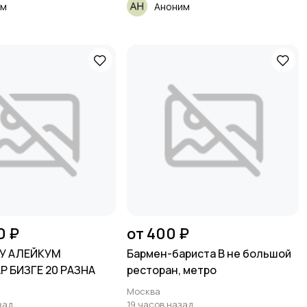
им
Аноним
0 ₽
от 400 ₽
У АЛЕЙКУМ
Бармен-бариста В не большой
Р БИЗГЕ 20 РАЗНА
ресторан, метро
Москва
зад
19 часов назад