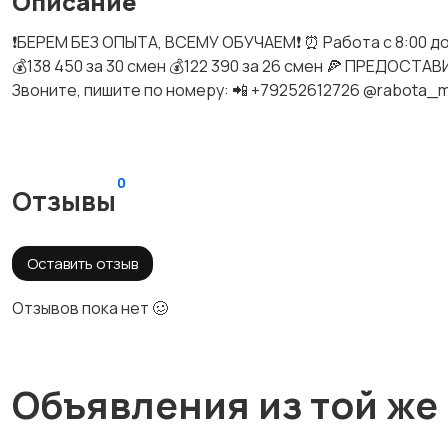
Описание
❗️БЕРЕМ БЕЗ ОПЫТА, ВСЕМУ ОБУЧАЕМ❗️ ⏰ Работа с 8:00 д
💰138 450 за 30 смен 💰122 390 за 26 смен 🍕 ПРЕДО
Звоните, пишите по номеру: 📲 +79252612726 @rabota_
0
Отзывы
Оставить отзыв
Отзывов пока нет 🥴
Объявления из той же