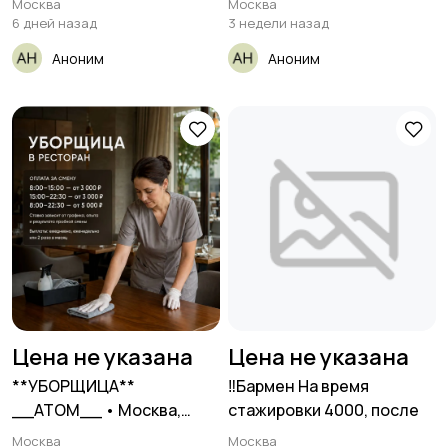
Москва
Москва
6 дней назад
3 недели назад
Аноним
Аноним
Цена не указана
Цена не указана
**УБОРЩИЦА**
‼️Бармен На время
__АТОМ__ • Москва,
стажировки 4000, после
Орликов переулок,
Москва
Москва