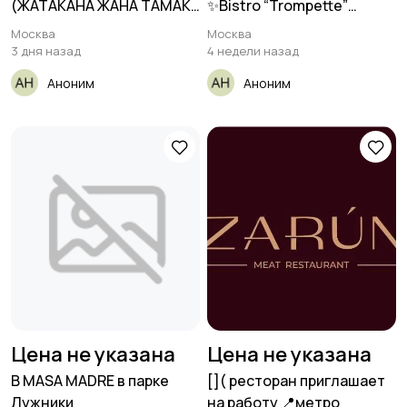
(ЖАТАКАНА ЖАНА ТАМАК
✨Bistro “Trompette”
АШ
ул.Трубная 26с1 🚇Метро
Москва
Москва
Цветной
3 дня назад
4 недели назад
Аноним
Аноним
Цена не указана
Цена не указана
В MASA MADRE в парке
[​]( ресторан приглашает
Лужники
на работу 📍метро