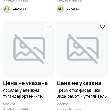
3 недели назад
3 недели назад
Аноним
Аноним
Цена не указана
Цена не указана
Ассаламу алейкум
Требуются фасадчики!
тугандар эртенкиге
Виды работ: - утеплитель
разнорабочий Балдар
Москва
Москва
3 недели назад
1 неделю назад