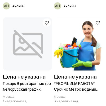
Аноним
Аноним
Цена не указана
Цена не указана
Пекарь В ресторан, метро
*УБОРЩИЦА РАБОТА*
белорусская график
Срочно Метро водный
стадион
Москва
Москва
1 неделю назад
3 недели назад