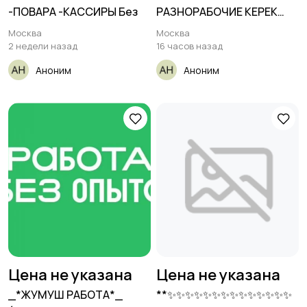
-ПОВАРА -КАССИРЫ Без
РАЗНОРАБОЧИЕ КЕРЕК
ОКУП АНАН
Москва
Москва
2 недели назад
16 часов назад
Аноним
Аноним
Цена не указана
Цена не указана
_*ЖУМУШ РАБОТА*_
**✨✨✨✨✨✨✨✨✨✨✨✨✨✨