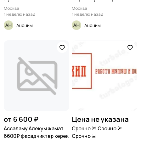
Москва
Москва
1 неделю назад
1 неделю назад
Аноним
Аноним
от 6 600 ₽
Цена не указана
Ассаламу Алекум жамат
Срочно 🚨 Срочно 🚨
6600₽ фасадчиктер керек
Срочно 🚨