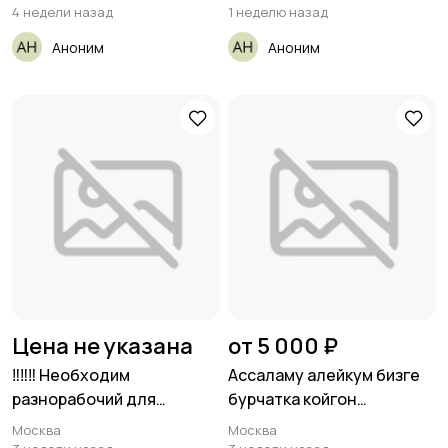
4 недели назад
1 неделю назад
Аноним
Аноним
Цена не указана
от 5 000 ₽
‼️‼️‼️ Необходим
Ассаламу алейкум бизге
разнорабочий для
бурчатка койгон
монтажа канализации.
бригадалар
Москва
Москва