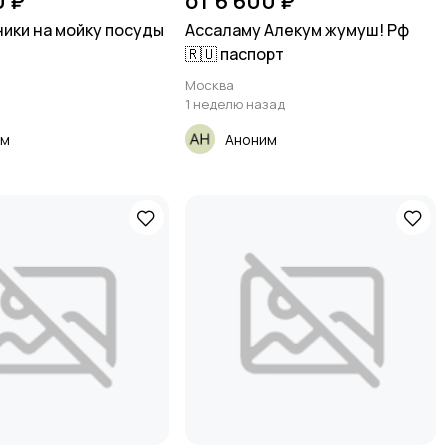
0 ₽
от 6 600 ₽
ики на мойку посуды
Ассаламу Алекум жумуш! Рф
🇷🇺 паспорт
Москва
1 неделю назад
им
Аноним