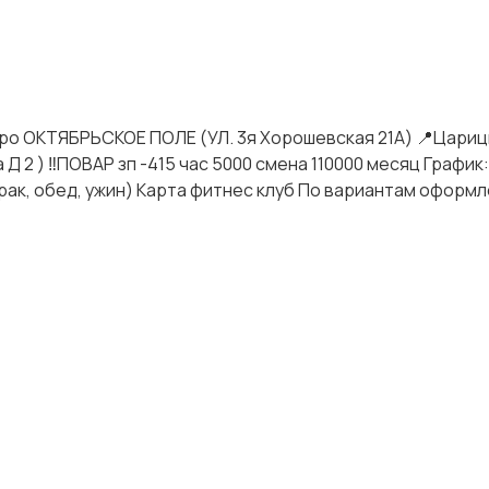
ро ОКТЯБРЬСКОЕ ПОЛЕ (УЛ. 3я Хорошевская 21А) 📍Царици
2 ) ‼️ПОВАР зп -415 час 5000 смена 110000 месяц График: 
трак, обед, ужин) Карта фитнес клуб По вариантам оформл