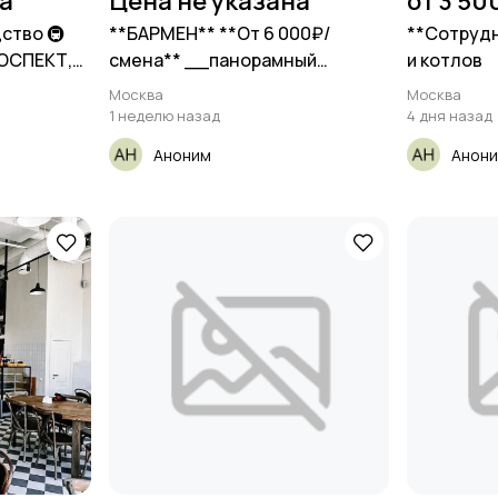
на
Цена не указана
от 3 50
ство 🚇
**БАРМЕН** **От 6 000₽/
**Сотрудн
ОСПЕКТ,
смена** __панорамный
и котлов
ресторан__
Москва
Москва
1 неделю назад
4 дня назад
Аноним
Анон