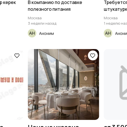
р керек
В компанию по доставке
Требуетс
полезного питания
штукатурк
срочно
Москва
Москва
3 недели назад
1 неделю на
Аноним
Анон