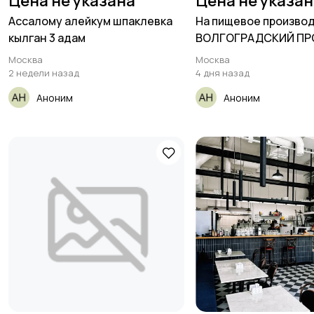
Цена не указана
Цена не указа
Ассалому алейкум шпаклевка
На пищевое производ
кылган 3 адам
ВОЛГОГРАДСКИЙ ПР
ДУБРОВКА
Москва
Москва
2 недели назад
4 дня назад
Аноним
Аноним