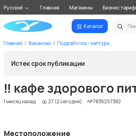
Русский
Главная
Магазины
Бизнес тариф
Каталог
Главная
Вакансии
Подработка - халтура
Истек срок публикации
‼️ кафе здорового пи
1 месяц назад
27 (2 сегодня)
№7836257382
Местоположение