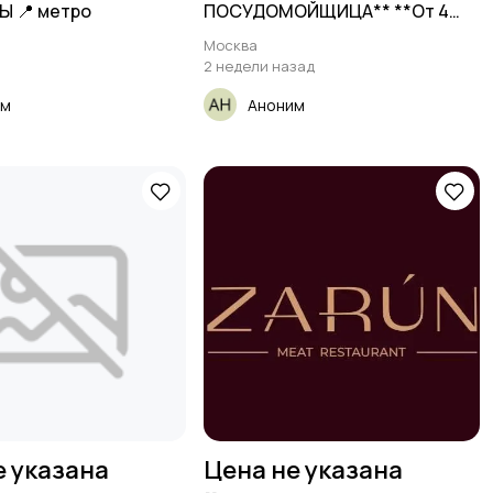
 📍 метро
ПОСУДОМОЙЩИЦА** **От 4
500₽/смена** __Ресторан__ •
Москва
2 недели назад
им
Аноним
е указана
Цена не указана