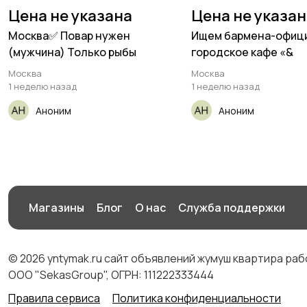
Цена не указана
Цена не указа
Москва✅ Повар нужен
Ищем бармена-офици
(мужчина) Только рыбы
городское кафе «&
Москва
Москва
1 неделю назад
1 неделю назад
Аноним
Аноним
Магазины
Блог
О нас
Служба поддержки
© 2026 yntymak.ru сайт объявлений жумуш квартира ра
ООО "SekasGroup", ОГРН: 111222333444
Правила сервиса
Политика конфиденциальности