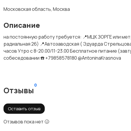
Московская область, Москва
Описание
на постоянную работу требуется: 📍МЦК ЗОРГЕ или мет
радиальная 26) 📍Автозаводская ( Эдуарда Стрельцова Д 
часов Утро с 8-20.00/11-23.00 Бесплатное питание (зав
собеседовании ☎️ +79858578180 @AntoninaKrasnova
0
Отзывы
Оставить отзыв
Отзывов пока нет 🥴