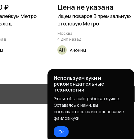
0 ₽
Цена не указана
алейкум Метро
Ищем поваров В премиальную
выход
столовую Метро
Москва
зад
4 дня назад
им
Аноним
Используем куки и
рекомендательные
технологии
Это чтобы сайт работал лучше.
Оставаясь с нами, вы
соглашаетесь на использование
файлов куки.
Ок