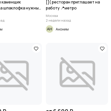
я каменщик
[​]( ресторан приглашает на
а шпаклофка нужны
работу 📍метро
Москва
зад
2 недели назад
им
Аноним