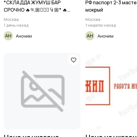
*СКЛАДДА ЖУМУШ БАР
РФ паспорт 2-3 масте
СРОЧНО 🔥🏃🏼🏃🏼‍♀️👇🏼* 🔥
мокрый
Яндекс
Москва
Москва
1 день назад
1 неделю назад
Аноним
Аноним