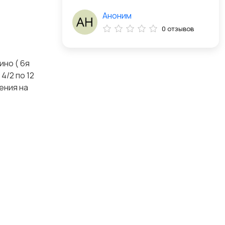
Аноним
0 отзывов
но ( 6я
4/2 по 12
ения на