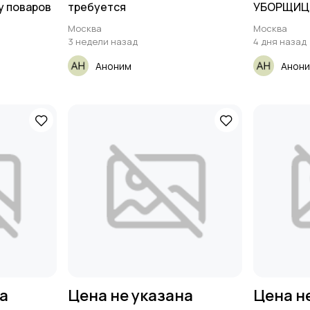
у поваров
требуется
УБОРЩИЦЫ
Москва
Москва
3 недели назад
4 дня назад
Аноним
Анон
на
Цена не указана
Цена н