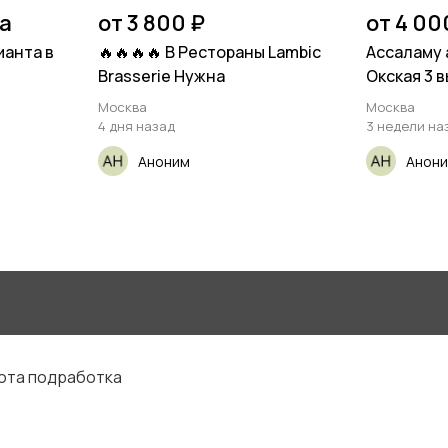
на
от 3 800 ₽
от 4 00
анта в
🔥🔥🔥🔥 В Рестораны Lambic
Ассаламу 
Brasserie Нужна
Окская 3 
Москва
Москва
4 дня назад
3 недели на
Аноним
Анон
бота подработка