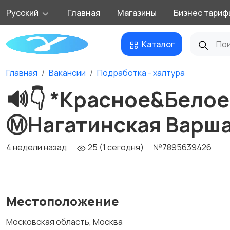
Русский
Главная
Магазины
Бизнес тариф
Каталог
Главная
Вакансии
Подработка - халтура
🔊👇 *Красное&Белое*
Ⓜ️Нагатинская Варш
4 недели назад
25 (1 сегодня)
№7895639426
Местоположение
Московская область, Москва