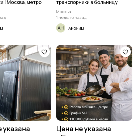
и‼️ Москва, метро
транспорники в больницу
Москва
зад
1 неделю назад
им
Аноним
е указана
Цена не указана