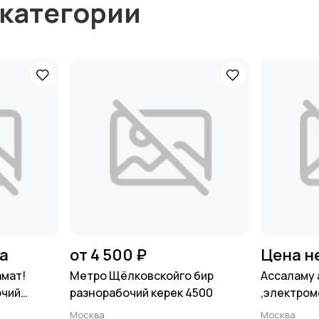
 категории
на
от 4 500 ₽
Цена н
амат!
Метро Щёлковскойго бир
Ассаламу 
очий
разнорабочий керек 4500
,электром
билген ба
Москва
Москва