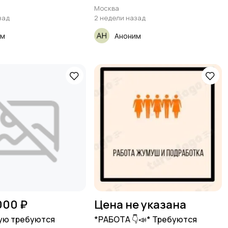
Москва
зад
2 недели назад
им
Аноним
000 ₽
Цена не указана
ую требуются
*РАБОТА 👇📣* Требуются