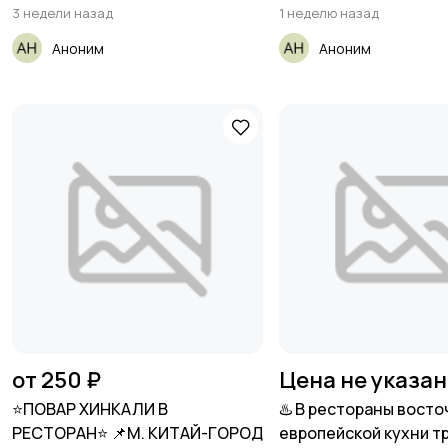
3 недели назад
1 неделю назад
Аноним
Аноним
от 250 ₽
Цена не указа
⭐️ПОВАР ХИНКАЛИ В
♨️ В рестораны восто
РЕСТОРАН⭐️ 📌М. КИТАЙ-ГОРОД
европейской кухни т