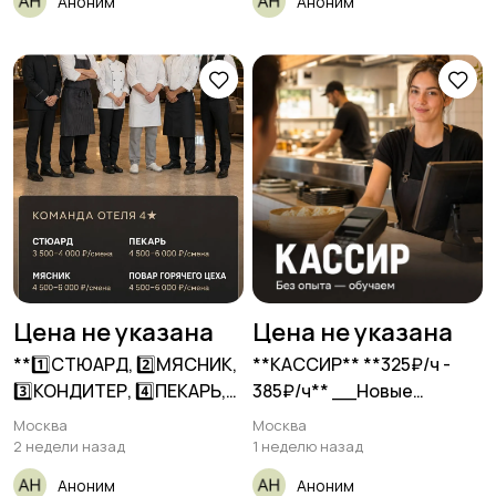
Аноним
Аноним
Цена не указана
Цена не указана
**1️⃣СТЮАРД, 2️⃣МЯСНИК,
**КАССИР** **325₽/ч -
3️⃣КОНДИТЕР, 4️⃣ПЕКАРЬ,
385₽/ч** __Новые
5️⃣ПОВАР ГОРЯЧЕГО
Русские
Москва
Москва
2 недели назад
1 неделю назад
Аноним
Аноним