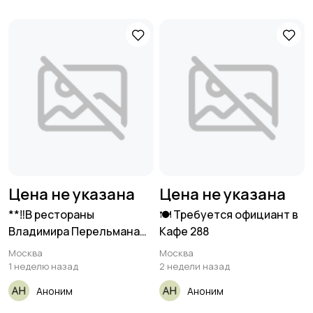
Цена не указана
Цена не указана
**‼️В рестораны
🍽 Требуется официант в
Владимира Перельмана
Кафе 288
требуются повара‼️**
Москва
Москва
1 неделю назад
2 недели назад
Аноним
Аноним