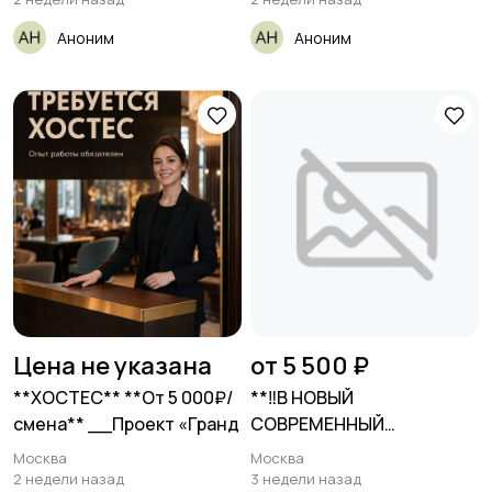
Аноним
Аноним
Цена не указана
от 5 500 ₽
**ХОСТЕС** **От 5 000₽/
**‼️В НОВЫЙ
смена** __Проект «Гранд
СОВРЕМЕННЫЙ
РЕСТОРАН ПРИ Б/Ц
Москва
Москва
2 недели назад
3 недели назад