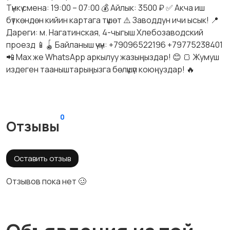
Түнкү смена: 19:00 – 07:00 💰 Айлык: 3500 ₽ ✅ Акча иш
бүткөндөн кийин картага түшөт ⚠️ Заводдун ичи ысык! 📍
Дареги: м. Нагатинская, 4-чыгыш Хлебозаводский
проезд 📱🪀 Байланыш үчүн: +79096522196 +79775238401
📲 Мах же WhatsApp аркылуу жазыңыздар! 😊 🍞 Жумуш
издеген тааныштарыңызга бөлүшүп коюңуздар! 🔥
0
Отзывы
Оставить отзыв
Отзывов пока нет 🥴