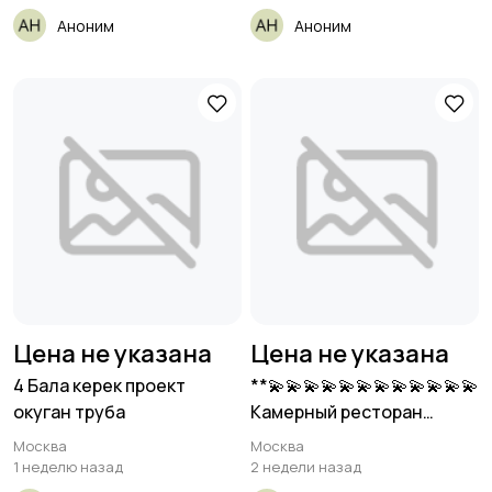
Аноним
Аноним
Цена не указана
Цена не указана
4 Бала керек проект
**💫💫💫💫💫💫💫💫💫💫💫💫
окуган труба
Камерный ресторан
Copen57 на Патриарших
Москва
Москва
прудах
1 неделю назад
2 недели назад