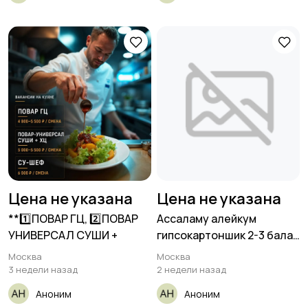
Цена не указана
Цена не указана
**1️⃣ПОВАР ГЦ, 2️⃣ПОВАР
Ассаламу алейкум
УНИВЕРСАЛ СУШИ +
гипсокартоншик 2-3 бала
керек
Москва
Москва
3 недели назад
2 недели назад
Аноним
Аноним