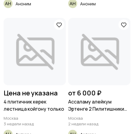
Аноним
Аноним
Цена не указана
от 6 000 ₽
4 плитичник керек
Ассаламу алейкум
лестница койгону только
Эртенге 2 Пилитишники
Жумушун
Москва
Москва
3 недели назад
2 недели назад