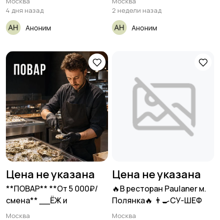
Москва
Москва
4 дня назад
2 недели назад
Аноним
Аноним
Цена не указана
Цена не указана
**ПОВАР** **От 5 000₽/
🔥В ресторан Paulaner м.
смена** __ËЖ и
Полянка🔥 👨‍🍳СУ-ШЕФ
Москва
Москва