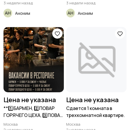
3 недели назад
3 недели назад
Аноним
Аноним
Цена не указана
Цена не указана
**1️⃣БАРМЕН, 2️⃣ПОВАР
Сдается 1 комната в
ГОРЯЧЕГО ЦЕХА, 3️⃣ПОВАР
трехкомнатной квартире.
ХОЛОДНОГО
Москва
Москва
2 недели назад
2 недели назад