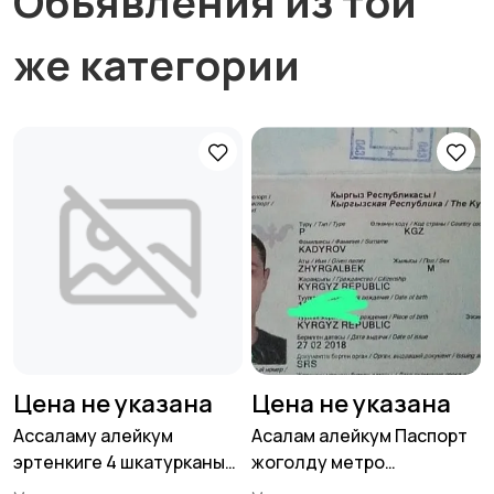
Объявления из той
же категории
Цена не указана
Цена не указана
Ассаламу алейкум
Асалам алейкум Паспорт
эртенкиге 4 шкатурканы
жоголду метро
жакшы
Коломеская,