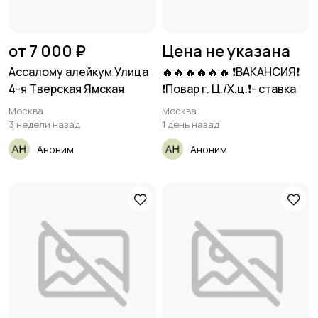
от 7 000 ₽
Цена не указана
Ассалому алейкум Улица
🔥🔥🔥🔥🔥🔥 ❗ВАКАНСИЯ❗
4-я Тверская Ямская
❗Повар г. Ц./Х.ц.❗- ставка
Москва
Москва
3 недели назад
1 день назад
Аноним
Аноним