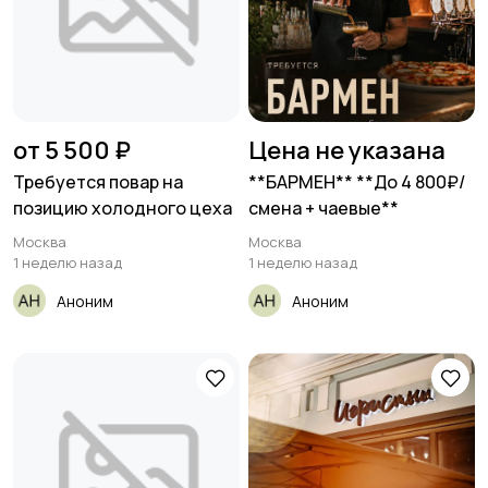
от 5 500 ₽
Цена не указана
Требуется повар на
**БАРМЕН** **До 4 800₽/
позицию холодного цеха
смена + чаевые**
Москва
Москва
1 неделю назад
1 неделю назад
Аноним
Аноним