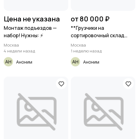
Цена не указана
от 80 000 ₽
Монтаж подъездов —
**Грузчики на
набор! Нужны: ⚡
сортировочный склад
цветных металлов
Москва
Москва
4 недели назад
1 неделю назад
Аноним
Аноним