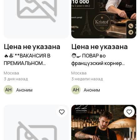
Цена не указана
Цена не указана
🔥🍝 **ВАКАНСИЯ В
🧑‍🍳 ПОВАР во
ПРЕМИАЛЬНОМ
французский корнер
ИТАЛЬЯНСКОМ
Kristof
Москва
Москва
РЕСТОРАНЕ**
3 дня назад
3 недели назад
Аноним
Аноним