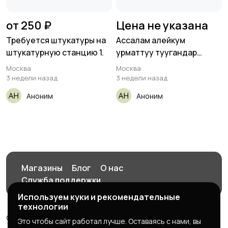
от 250 ₽
Цена не указана
Требуется штукатуры на
Ассалам алейкум
штукатурную станцию 1.
урматтуу туугандар
метро Владыкиного
Москва
Москва
3 недели назад
3 недели назад
Аноним
Аноним
Магазины
Блог
О нас
Служба поддержки
Используем куки и рекомендательные
технологии
© 2026 yntymak.ru сайт объявлений жумуш квартира
Это чтобы сайт работал лучше. Оставаясь с нами, вы