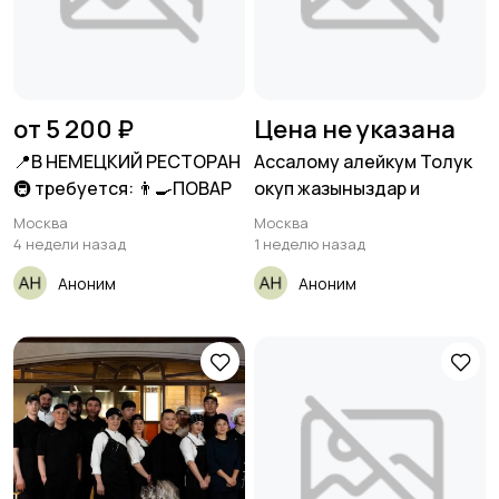
от 5 200 ₽
Цена не указана
📍В НЕМЕЦКИЙ РЕСТОРАН
Ассалому алейкум Толук
🚇 требуется: 👨🍳ПОВАР
окуп жазыныздар и
Москва
Москва
4 недели назад
1 неделю назад
Аноним
Аноним