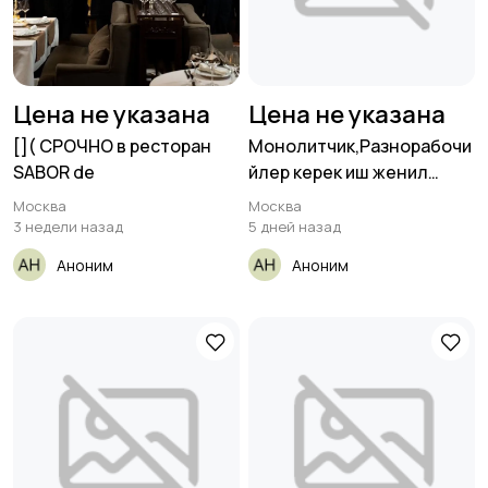
Цена не указана
Цена не указана
[​]( СРОЧНО в ресторан
Монолитчик,Разнорабочи
SABOR de
йлер керек иш женил
Халтура жок!
Москва
Москва
3 недели назад
5 дней назад
Аноним
Аноним