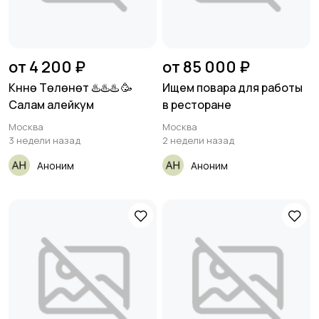
от 4 200 ₽
от 85 000 ₽
Күнүнө Төлөнөт ♨️♨️♨️ 🥳
Ищем повара для работы
Салам алейкум
в ресторане
Москва
Москва
3 недели назад
2 недели назад
Аноним
Аноним