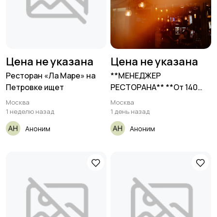
Цена не указана
Цена не указана
Ресторан «Ла Маре» на
**МЕНЕДЖЕР
Петровке ищет
РЕСТОРАНА** **От 140
000₽** __Игристый__
Москва
Москва
1 неделю назад
1 день назад
Аноним
Аноним