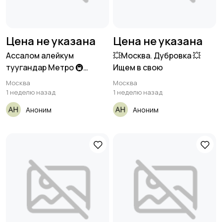
Цена не указана
Цена не указана
Ассалом алейкум
💥Москва. Дубровка 💥
туугандар Метро 🚇
Ищем в свою
Сходинскаядан
Москва
Москва
1 неделю назад
1 неделю назад
Аноним
Аноним