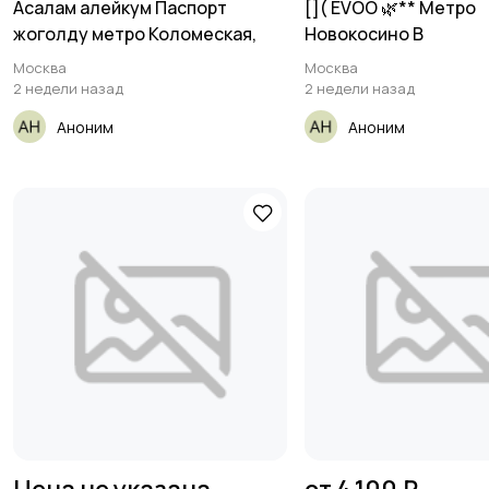
Асалам алейкум Паспорт
[​]( EVOO 🌿** Метро
жоголду метро Коломеская,
Новокосино В
Москва
Москва
2 недели назад
2 недели назад
Аноним
Аноним