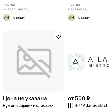
жумушка Адам
Москва
Москва
3 недели назад
4 дня назад
Аноним
Аноним
Цена не указана
от 500 ₽
Нужен сварщик и слесарь-
[​]( :🐟 " Atlantica Bist