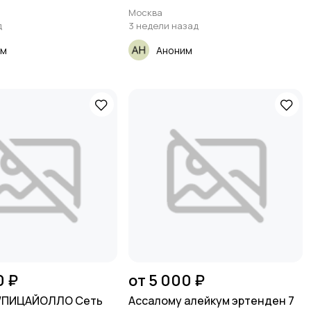
** ПОВАР
Москва
д
3 недели назад
им
Аноним
0 ₽
от 5 000 ₽
/ПИЦАЙОЛЛО Сеть
Ассалому алейкум эртенден 7