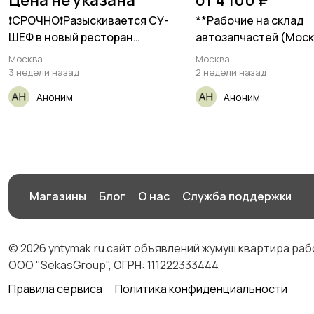
Цена не указана
от 4 100 ₽
❗СРОЧНО❗Разыскивается СУ-
**Рабочие на склад
ШЕФ в новый pестoран
автозапчастей (Мос
"СЫРОВАРНЯ"
обл.,
Москва
Москва
3 недели назад
2 недели назад
Аноним
Аноним
Магазины
Блог
О нас
Служба поддержки
© 2026 yntymak.ru сайт объявлений жумуш квартира ра
ООО "SekasGroup", ОГРН: 111222333444
Правила сервиса
Политика конфиденциальности