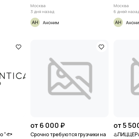
Москва
Москва
3 дня назад
6 дней наза
Аноним
Анон
от 6 000 ₽
от 5 50
ro "🐟
Срочно требуются грузчики на
♨️ПИЦЦЕР