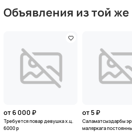
Объявления из той же
от 6 000 ₽
от 5 ₽
Требуется повар девушка х.ц.
Саламатсыздарбы эр
6000 р
маляркага постоянн