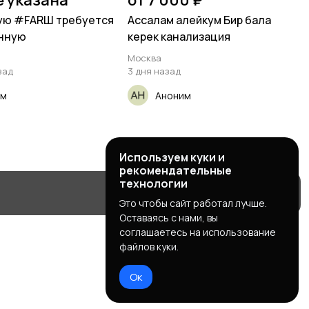
е указана
от 7 000 ₽
ую #FARШ требуется
Ассалам алейкум Бир бала
янную
керек канализация
Москва
зад
3 дня назад
им
Аноним
Используем куки и
рекомендательные
технологии
Это чтобы сайт работал лучше.
Оставаясь с нами, вы
соглашаетесь на использование
файлов куки.
Ок