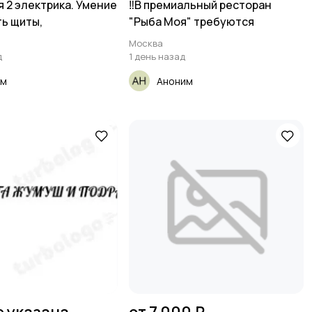
 2 электрика. Умение
‼️В премиальный ресторан
ь щиты,
"Рыба Моя" требуются
Москва
д
1 день назад
им
Аноним