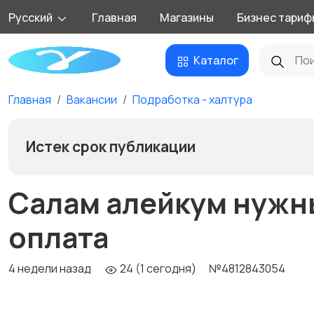
Русский
Главная
Магазины
Бизнес тариф
Каталог
Главная
Вакансии
Подработка - халтура
Истек срок публикации
Салам алейкум нуж
оплата
4 недели назад
24 (1 сегодня)
№4812843054