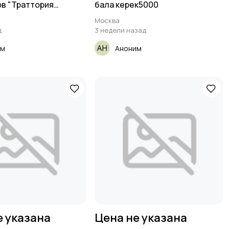
в "Траттория
бала керек5000
Москва
д
3 недели назад
им
Аноним
е указана
Цена не указана