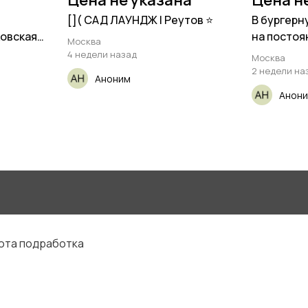
Цена не указана
Цена н
[​]( САД ЛАУНДЖ | Реутов ⭐️
В бургерн
ковская
на посто
Москва
4 недели назад
Москва
2 недели на
Аноним
Анон
бота подработка