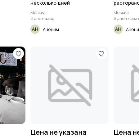
несколько дней
ресторано
VABENE!" (
Москва
Москва
2 дня назад
6 дней наза
Аноним
Анон
Цена не указана
Цена н