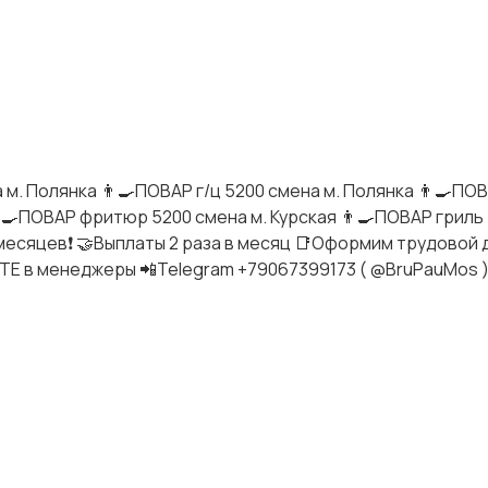
 м. Полянка 👨🍳ПОВАР г/ц 5200 смена м. Полянка 👨🍳ПОВ
 👨🍳ПОВАР фритюр 5200 смена м. Курская 👨🍳ПОВАР гриль
-ти месяцев❗ 🤝Выплаты 2 раза в месяц 📑Оформим трудовой
ТЕ в менеджеры 📲Telegram +79067399173 ( @BruPauMos 