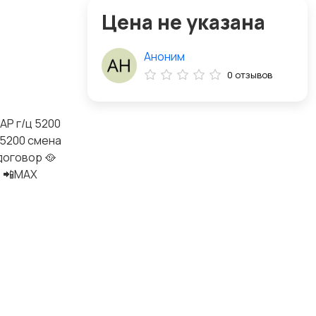
Цена не указана
Аноним
0 отзывов
АР г/ц 5200
 5200 смена
 договор 🥘
) 📲МАХ