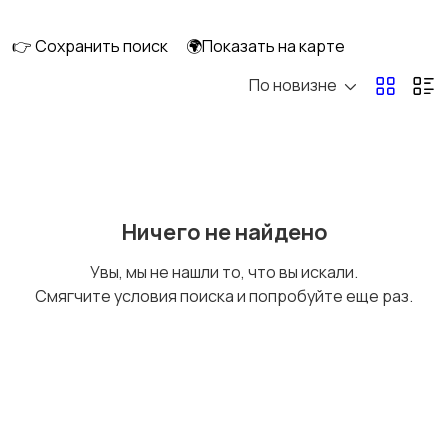
смешивание
техника
👉 Сохранить поиск
🌍Показать на карте
По новизне
Кулеры и фильтры для
Плиты и духовые
воды
шкафы
Посудомоечные
Приготовление еды
Ничего не найдено
машины
Увы, мы не нашли то, что вы искали.
Смягчите условия поиска и попробуйте еще раз.
Приготовление
Пылесосы и
напитков
пароочистители
Стиральные машины
Утюги и уход за