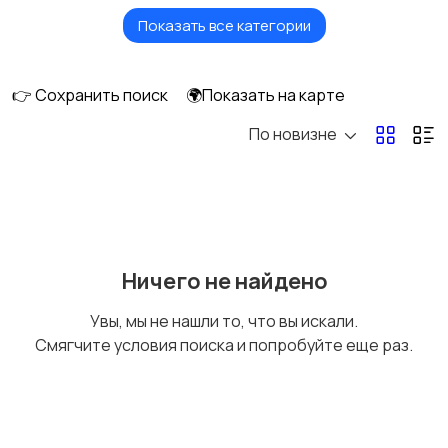
Показать все категории
Стационарные
Мобильные
телефоны
телефоны
👉 Сохранить поиск
🌍Показать на карте
По новизне
Рации и спутниковые
Запчасти
телефоны
Внешние
Зарядные устройства
Ничего не найдено
аккумуляторы
Увы, мы не нашли то, что вы искали.
Смягчите условия поиска и попробуйте еще раз.
Чехлы
Аксессуары