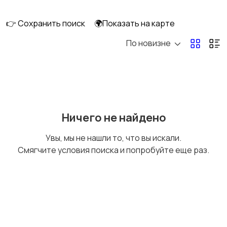
сабвуферы
кинотеатры
👉 Сохранить поиск
🌍Показать на карте
По новизне
DVD, Blu-ray и
Музыкальные центры
медиаплееры
и магнитолы
MP3-плееры и
Электронные книги
Ничего не найдено
портативное аудио
Увы, мы не нашли то, что вы искали.
Смягчите условия поиска и попробуйте еще раз.
Спутниковое и
Аудиоусилители и
цифровое ТВ
ресиверы
Наушники
Микрофоны