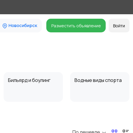
Новосибирск
Разместить объявление
Войти
Бильярд и боулинг
Водные виды спорта
Туризм и отдых на
Теннис, бадминтон,
природе
дартс
По дешевле