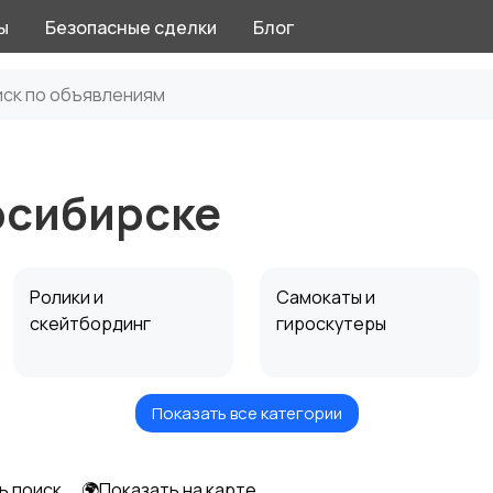
ы
Безопасные сделки
Блог
осибирске
Ролики и
Самокаты и
скейтбординг
гироскутеры
Показать все категории
Игры с мячом
Охота и рыбалка
ь поиск
🌍Показать на карте