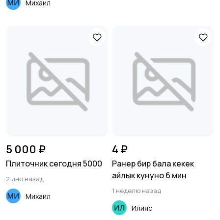
Михаил
5 000 ₽
4 ₽
Плиточник сегодня 5000
Ранер бир бала кекек
айлык кунуно 6 мин
2 дня назад
1 неделю назад
Михаил
Илияс