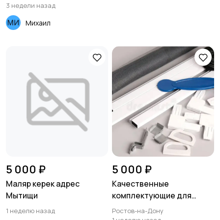
3 недели назад
Михаил
5 000 ₽
5 000 ₽
Маляр керек адрес
Качественные
Мытищи
комплектующие для
москитных сеток
1 неделю назад
Ростов-на-Дону