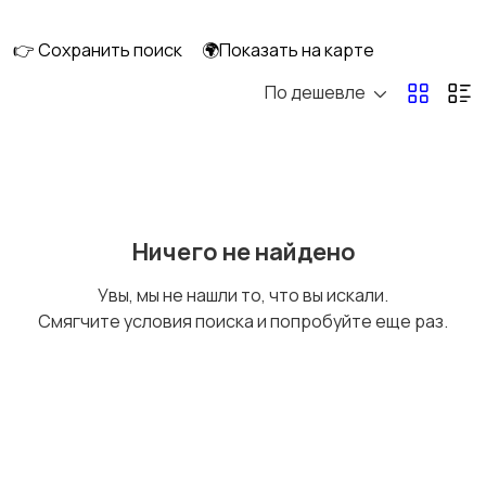
смешивание
техника
👉 Сохранить поиск
🌍Показать на карте
По дешевле
Кулеры и фильтры для
Плиты и духовые
воды
шкафы
Посудомоечные
Приготовление еды
Ничего не найдено
машины
Увы, мы не нашли то, что вы искали.
Смягчите условия поиска и попробуйте еще раз.
Приготовление
Пылесосы и
напитков
пароочистители
Стиральные машины
Утюги и уход за