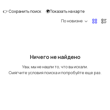
👉 Сохранить поиск
🌍Показать на карте
По новизне
Стрижка и удаление
Уход за волосами
волос
Уход за кожей
Фены и укладка
Ничего не найдено
Увы, мы не нашли то, что вы искали.
Смягчите условия поиска и попробуйте еще раз.
Тату и татуаж
Солярии и загар
Средства для
Другое