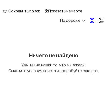
👉 Сохранить поиск
🌍Показать на карте
По дороже
Комбинезоны
Нижнее белье
Обувь
Пиджаки и костюмы
Ничего не найдено
Увы, мы не нашли то, что вы искали.
Смягчите условия поиска и попробуйте еще раз.
Рубашки
Свитеры и толстовки
Спецодежда
Спортивная одежда