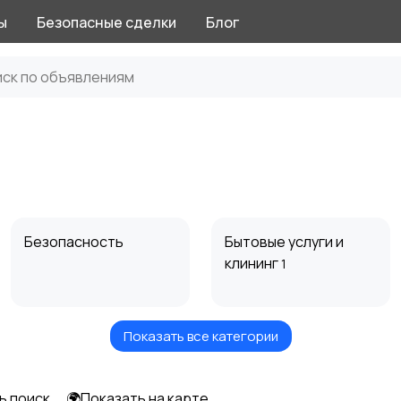
ы
Безопасные сделки
Блог
Безопасность
Бытовые услуги и
клининг
1
Показать все категории
Издательства и СМИ
Информационные
технологии
ь поиск
🌍Показать на карте