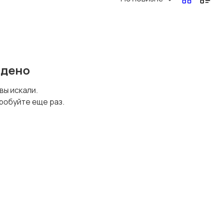
Офисный персонал
Перевозки, склад,
закупки
йдено
Спорт и красота
Страхование
 вы искали.
робуйте еще раз.
Финансы
Юриспруденция