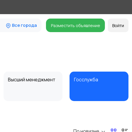
Все города
Разместить объявление
Войти
Высший менеджмент
Госслужба
Искусство и
Магазины
развлечения
По новизне