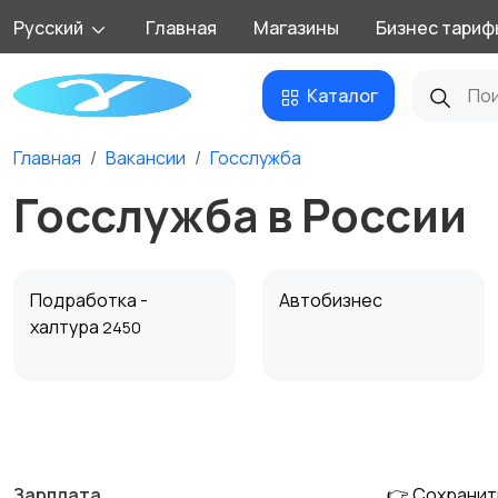
Русский
Главная
Магазины
Бизнес тариф
Каталог
Главная
Вакансии
Госслужба
Госслужба в России
Подработка -
Автобизнес
халтура
2450
Добыча сырья,
Домашний персонал
энергетика
Зарплата
👉 Сохранит