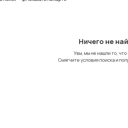
Начало карьеры
Образование и наука
Ничего не на
Рестораны и
Сельское хозяйство
Увы, мы не нашли то, что
общепит
2
Смягчите условия поиска и поп
Управление
Управление
недвижимостью
персоналом
1