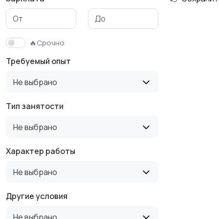
Маркетинг и реклама
Медицина
🔥Срочно
Требуемый опыт
Продажи
Производство
Не выбрано
16
Тип занятости
Не выбрано
Строительство и
Туризм и гостиницы
ремонт
Характер работы
Не выбрано
Другие условия
Не выбрано