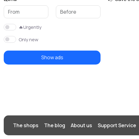
Аксессуары
🔥Urgently
Only new
Show ads
The shops
The blog
About us
Support Service