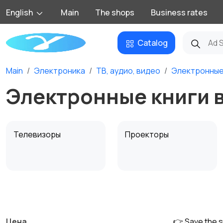
English
Main
The shops
Business rates
Catalog
Main
Электроника
ТВ, аудио, видео
Электронные
Электронные книги 
Телевизоры
Проекторы
MP3-плееры и
Электронные книги
портативное аудио
Цена
👉 Save the 