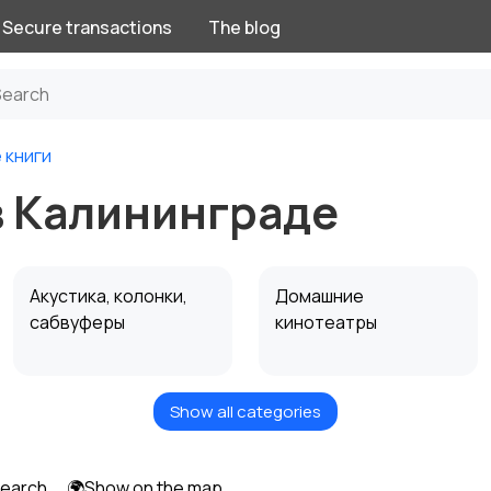
Secure transactions
The blog
 книги
в Калининграде
Акустика, колонки,
Домашние
сабвуферы
кинотеатры
Show all categories
Спутниковое и
Аудиоусилители и
цифровое ТВ
ресиверы
search
🌍Show on the map