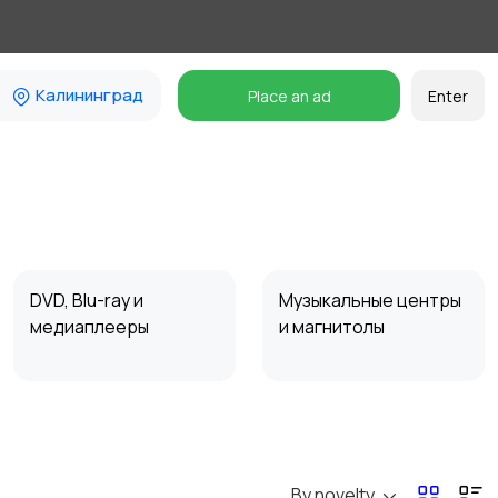
Калининград
Place an ad
Enter
DVD, Blu-ray и
Музыкальные центры
медиаплееры
и магнитолы
Наушники
Микрофоны
By novelty