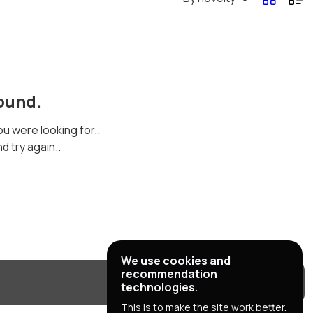
ound.
ou were looking for..
 try again..
We use cookies and
recommendation
technologies.
This is to make the site work better.