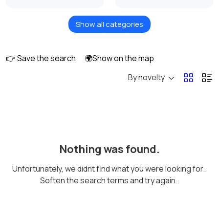
Show all categories
Измельчение и
Климатическая
смешивание
техника
👉 Save the search
🌍Show on the map
By novelty
Кулеры и фильтры для
Плиты и духовые
воды
шкафы
Посудомоечные
Приготовление еды
Nothing was found.
машины
Unfortunately, we didnt find what you were looking for..
Soften the search terms and try again..
Приготовление
Пылесосы и
напитков
пароочистители