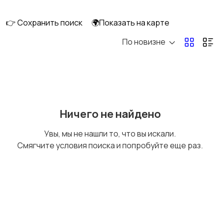
👉 Сохранить поиск
🌍Показать на карте
По новизне
Бытовая химия
Оформление
интерьера
Охрана и
Подставки и тумбы
Ничего не найдено
сигнализации
Увы, мы не нашли то, что вы искали.
Смягчите условия поиска и попробуйте еще раз.
Посуда
Растения и семена
Сад и огород
Садовая мебель