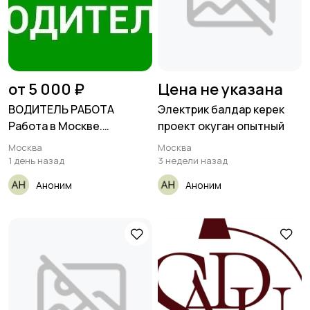
от 5 000 ₽
Цена не указана
ВОДИТЕЛЬ РАБОТА
Электрик балдар керек
Работа в Москве.
проект окуган опытный
Требуется
Москва
Москва
1 день назад
3 недели назад
Аноним
Аноним