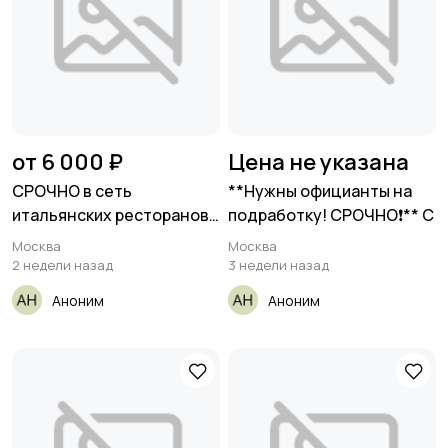
от 6 000 ₽
Цена не указана
СРОЧНО в сеть
**Нужны официанты на
итальянских ресторанов
подработку! СРОЧНО❗** С
требуется
Москва
Москва
2 недели назад
3 недели назад
Аноним
Аноним