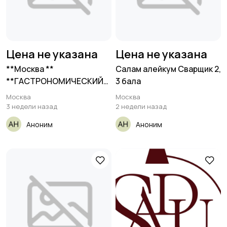
Цена не указана
Цена не указана
**Москва **
Салам алейкум Сварщик 2,
**ГАСТРОНОМИЧЕСКИЙ
3 бала
ПАБ ** **
Москва
Москва
3 недели назад
2 недели назад
Аноним
Аноним