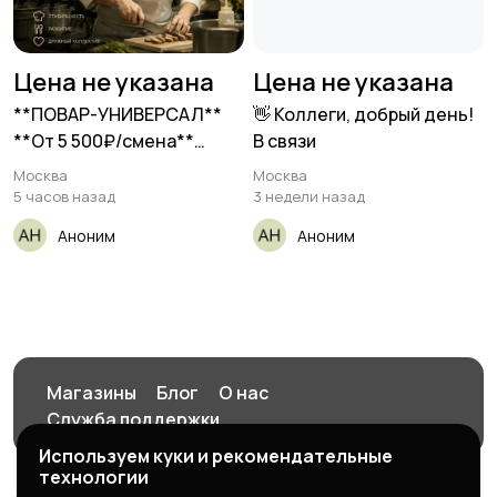
Цена не указана
Цена не указана
**ПОВАР-УНИВЕРСАЛ**
👋 Коллеги, добрый день!
**От 5 500₽/смена**
В связи
__Булка__ •
Москва
Москва
5 часов назад
3 недели назад
Аноним
Аноним
Магазины
Блог
О нас
Служба поддержки
Используем куки и рекомендательные
технологии