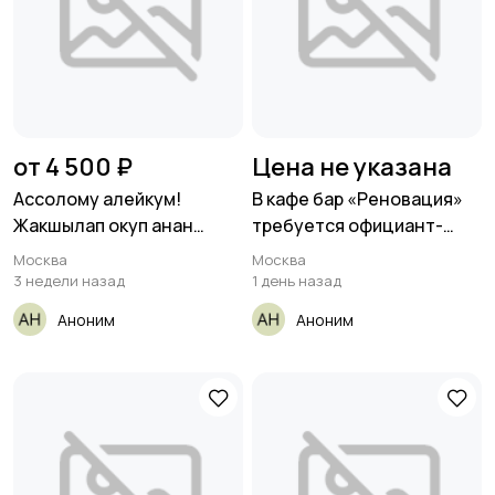
от 4 500 ₽
Цена не указана
Ассолому алейкум!
В кафе бар «Реновация»
Жакшылап окуп анан
требуется официант-
чалабыз!!!☝️
бармен
Москва
Москва
3 недели назад
1 день назад
Аноним
Аноним