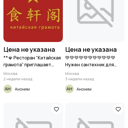
Цена не указана
Цена не указана
**🪭 Ресторан “Китайская
💚💚💚💚💚💚💚💚💚💚💚
грамота” приглашает
Нужен сантехник для
официантов
прокладки трассы
Москва
Москва
канализации.
2 недели назад
3 недели назад
Аноним
Аноним