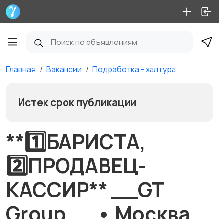
Главная
Вакансии
Подработка - халтура
Истек срок публикации
**1️⃣БАРИСТА,
2️⃣ПРОДАВЕЦ-
КАССИР** __GT
Group__ • Москва,