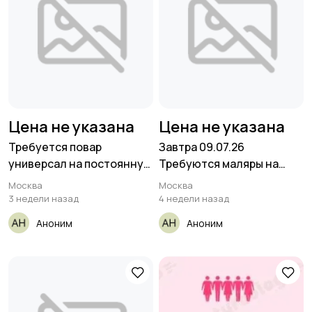
Цена не указана
Цена не указана
Требуется повар
Завтра 09.07.26
универсал на постоянную
Требуются маляры на
работу
восстановление
Москва
Москва
3 недели назад
4 недели назад
Аноним
Аноним