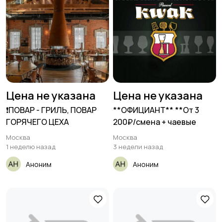
Цена не указана
Цена не указана
❗️ПОВАР - ГРИЛЬ, ПОВАР
**ОФИЦИАНТ** **От 3
ГОРЯЧЕГО ЦЕХА
200₽/смена + чаевые
Москва
Москва
1 неделю назад
3 недели назад
Аноним
Аноним