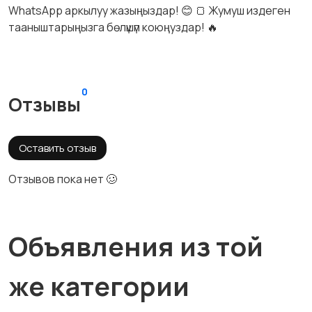
WhatsApp аркылуу жазыңыздар! 😊 🍞 Жумуш издеген
тааныштарыңызга бөлүшүп коюңуздар! 🔥
0
Отзывы
Оставить отзыв
Отзывов пока нет 🥴
Объявления из той
же категории