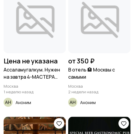
Цена не указана
от 350 ₽
Ассаламугалкум. Нужен
В отель 🏨 Москвы с
на завтра 4-МАСТЕРА
самыми
знающий
Москва
Москва
1 неделю назад
2 недели назад
Аноним
Аноним