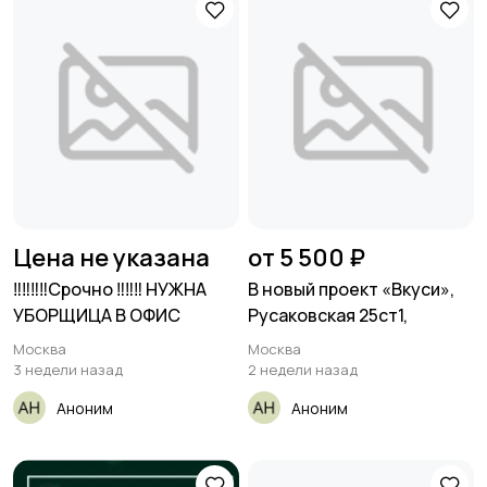
Цена не указана
от 5 500 ₽
‼️‼️‼️‼️Срочно ‼️‼️‼️ НУЖНА
В новый проект «Вкуси»,
УБОРЩИЦА В ОФИС
Русаковская 25ст1,
Москва
Москва
3 недели назад
2 недели назад
Аноним
Аноним