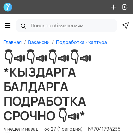
Главная
Вакансии
Подработка - халтура
👇📣👇📣👇📣👇📣
*КЫЗДАРГА
БАЛДАРГА
ПОДРАБОТКА
СРОЧНО 👇📣*
4 недели назад
27 (1 сегодня)
№7041794235