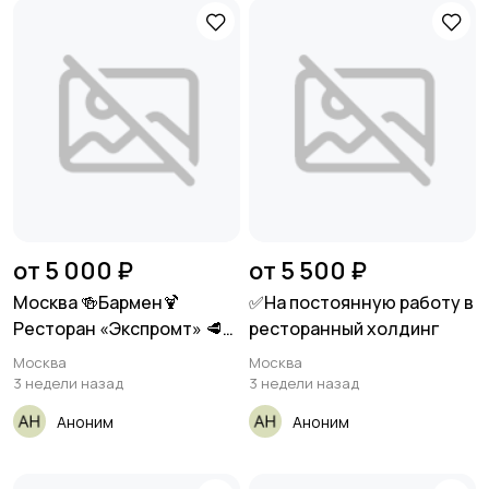
от 5 000 ₽
от 5 500 ₽
Москва 🍻Бармен🍹
✅На постоянную работу в
Ресторан «Экспромт» 🥩
ресторанный холдинг
Метро
Москва
Москва
3 недели назад
3 недели назад
Аноним
Аноним