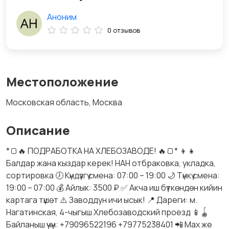
Аноним
0 отзывов
Местоположение
Московская область, Москва
Описание
*🍞🔥 ПОДРАБОТКА НА ХЛЕБОЗАВОДЕ! 🔥🍞* 👦👧
Балдар жана кыздар керек! НАН отбраковка, укладка,
сортировка 🕖 Күндүзгү смена: 07:00 – 19:00 🌙 Түнкү смена:
19:00 – 07:00 💰 Айлык: 3500 ₽ ✅ Акча иш бүткөндөн кийин
картага түшөт ⚠️ Заводдун ичи ысык! 📍 Дареги: м.
Нагатинская, 4-чыгыш Хлебозаводский проезд 📱🪀
Байланыш үчүн: +79096522196 +79775238401 📲 Мах же