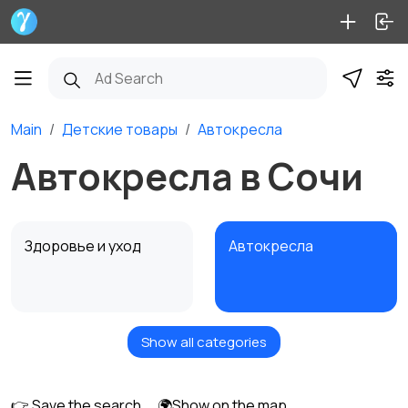
Main
Детские товары
Автокресла
Автокресла в Сочи
Здоровье и уход
Автокресла
Show all categories
Игрушки и игры
Коляски
👉 Save the search
🌍Show on the map