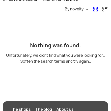
By novelty
Кормление и питание
Купание
Обустройство
Подгузники и горшки
Nothing was found.
детской
Unfortunately, we didnt find what you were looking for..
Soften the search terms and try again..
Радио- и видеоняни
Товары для мам
Товары для учебы
Другое
The shops
The blog
About us