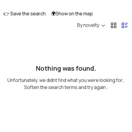
длительно
👉 Save the search
🌍Show on the map
By novelty
Аренда комнаты
Аренда дома
длительно
длительно
Аренда квартиры
Аренда комнаты
Nothing was found.
посуточно
посуточно
Unfortunately, we didnt find what you were looking for..
Soften the search terms and try again..
Аренда дома
Коммерческая
посуточно
недвижимость
Прочие строения
Продажа квартиры