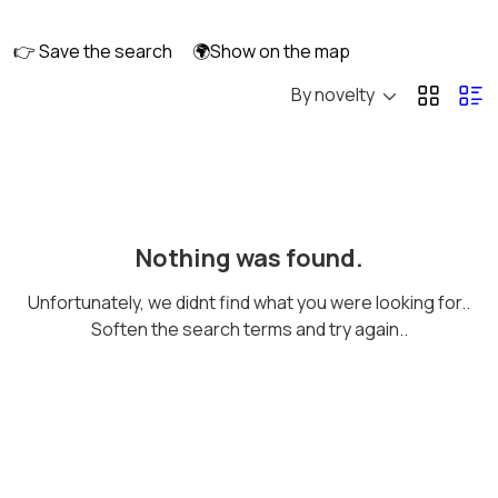
длительно
👉 Save the search
🌍Show on the map
By novelty
Аренда комнаты
Аренда дома
длительно
длительно
Аренда квартиры
Аренда комнаты
Nothing was found.
посуточно
посуточно
Unfortunately, we didnt find what you were looking for..
Soften the search terms and try again..
Аренда дома
Коммерческая
посуточно
недвижимость
Прочие строения
Продажа квартиры