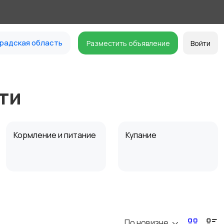
радская область
Разместить объявление
Войти
ти
Кормление и питание
Купание
Товары для учебы
Другое
По новизне