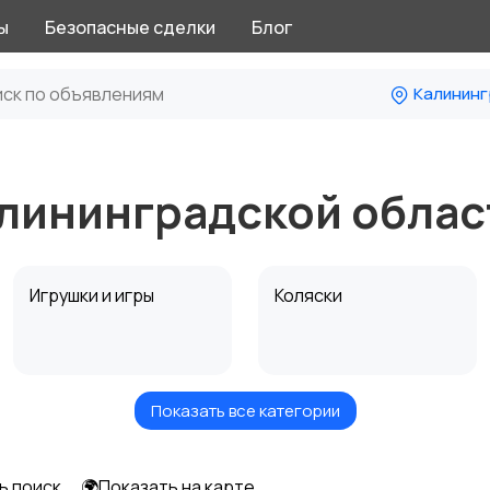
ы
Безопасные сделки
Блог
Калининг
алининградской облас
Игрушки и игры
Коляски
Показать все категории
Радио- и видеоняни
Товары для мам
ь поиск
🌍Показать на карте