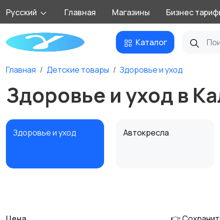
Русский
Главная
Магазины
Бизнес тариф
Каталог
Главная
Детские товары
Здоровье и уход
Здоровье и уход в К
Здоровье и уход
Автокресла
Обустройство
Подгузники и горшки
детской
Цена
👉 Сохранит