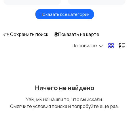
Показать все категории
Акустика, колонки,
Домашние
сабвуферы
кинотеатры
👉 Сохранить поиск
🌍Показать на карте
По новизне
DVD, Blu-ray и
Музыкальные центры
медиаплееры
и магнитолы
MP3-плееры и
Электронные книги
Ничего не найдено
портативное аудио
Увы, мы не нашли то, что вы искали.
Смягчите условия поиска и попробуйте еще раз.
Спутниковое и
Аудиоусилители и
цифровое ТВ
ресиверы