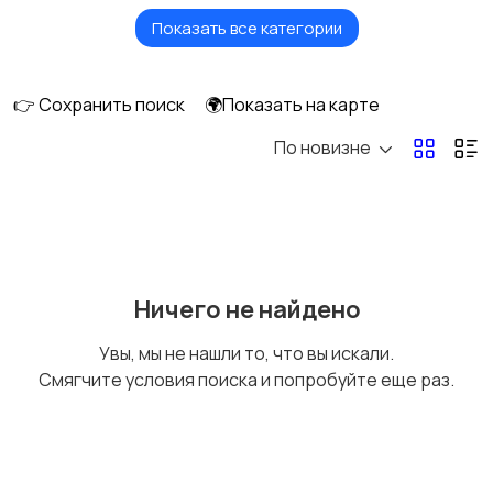
Показать все категории
Измерительные
Окна
инструменты
👉 Сохранить поиск
🌍Показать на карте
По новизне
Отопление и
Потолки
вентиляция
Ручные инструменты
Сантехника и
Ничего не найдено
водоснабжение
Увы, мы не нашли то, что вы искали.
Смягчите условия поиска и попробуйте еще раз.
Стройматериалы
Электрика