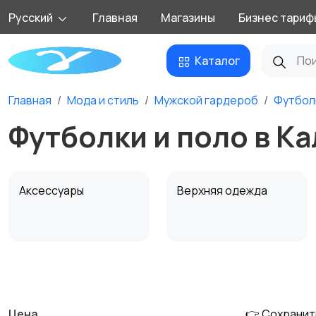
Русский
Главная
Магазины
Бизнес тариф
Каталог
Главная
Мода и стиль
Мужской гардероб
Футбол
Футболки и поло в К
Аксессуары
Верхняя одежда
Обувь
Пиджаки и костюмы
Цена
👉 Сохранит