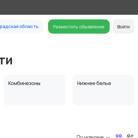
радская область
Разместить объявление
Войти
ти
Комбинезоны
Нижнее белье
Спецодежда
Спортивная одежда
По новизне