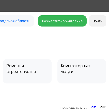
радская область
Разместить объявление
Войти
Ремонт и
Компьютерные
строительство
услуги
Организация
Фото- и видеосъемка
праздников
По новизне