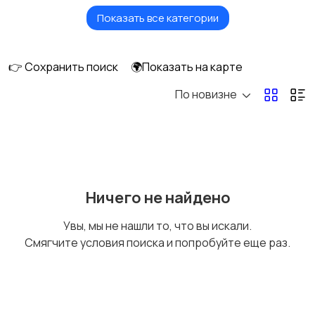
Показать все категории
Кровати и матрасы
Диваны и кресла
👉 Сохранить поиск
🌍Показать на карте
По новизне
Бытовая химия
Оформление
интерьера
Охрана и
Подставки и тумбы
Ничего не найдено
сигнализации
Увы, мы не нашли то, что вы искали.
Смягчите условия поиска и попробуйте еще раз.
Посуда
Растения и семена