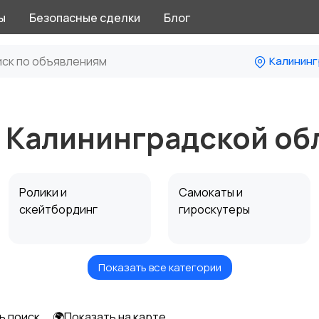
ы
Безопасные сделки
Блог
Калининг
в Калининградской об
Ролики и
Самокаты и
скейтбординг
гироскутеры
Показать все категории
Игры с мячом
Охота и рыбалка
ь поиск
🌍Показать на карте