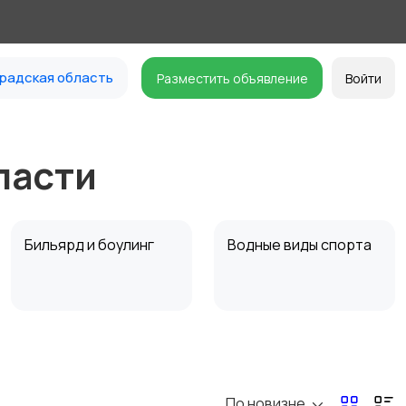
радская область
Разместить объявление
Войти
ласти
Бильярд и боулинг
Водные виды спорта
Туризм и отдых на
Теннис, бадминтон,
природе
дартс
По новизне